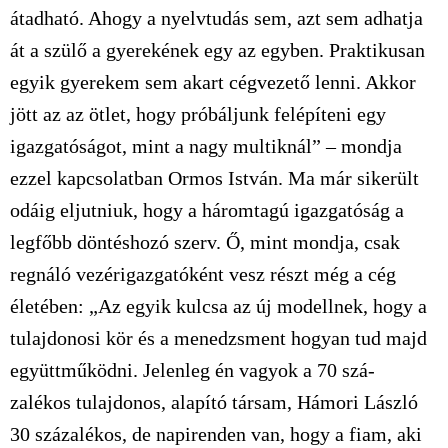
átadható. Ahogy a nyelvtudás sem, azt sem adhatja
át a szülő a gyerekének egy az egyben. Praktikusan
egyik gyerekem sem akart cégvezető lenni. Akkor
jött az az ötlet, hogy próbáljunk felépíteni egy
igazgatóságot, mint a nagy multiknál” – mondja
ezzel kapcsolatban Ormos István. Ma már sikerült
odáig eljutniuk, hogy a háromtagú igazgatóság a
legfőbb döntéshozó szerv. Ő, mint mondja, csak
regnáló vezérigazgatóként vesz részt még a cég
életében: „Az egyik kulcsa az új modellnek, hogy a
tulajdonosi kör és a menedzsment hogyan tud majd
együttműködni. Jelenleg én vagyok a 70 szá-
zalékos tulajdonos, alapító társam, Hámori László
30 százalékos, de napirenden van, hogy a fiam, aki