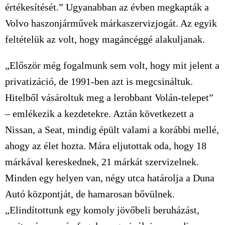
értékesítését.” Ugyanabban az évben megkapták a
Volvo haszonjárművek márkaszervizjogát. Az egyik
feltételük az volt, hogy magáncéggé alakuljanak.
„Először még fogalmunk sem volt, hogy mit jelent a
privatizáció, de 1991-ben azt is megcsináltuk.
Hitelből vásároltuk meg a lerobbant Volán-telepet”
– emlékezik a kezdetekre. Aztán következett a
Nissan, a Seat, mindig épült valami a korábbi mellé,
ahogy az élet hozta. Mára eljutottak oda, hogy 18
márkával kereskednek, 21 márkát szervizelnek.
Minden egy helyen van, négy utca határolja a Duna
Autó központját, de hamarosan bővülnek.
„Elindítottunk egy komoly jövőbeli beruházást,