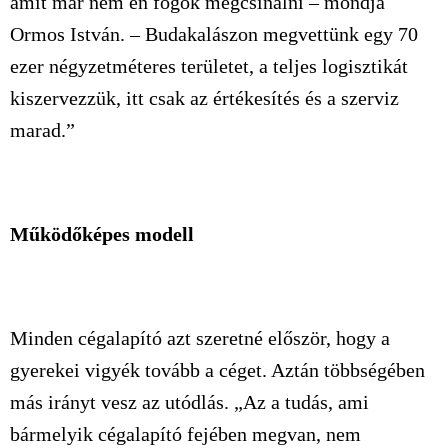
amit már nem én fogok megcsinálni – mondja
Ormos István. – Budakalászon megvettünk egy 70
ezer négyzetméteres területet, a teljes logisztikát
kiszervezzük, itt csak az értékesítés és a szerviz
marad.”
Működőképes modell
Minden cégalapító azt szeretné először, hogy a
gyerekei vigyék tovább a céget. Aztán többségében
más irányt vesz az utódlás. „Az a tudás, ami
bármelyik cégalapító fejében megvan, nem