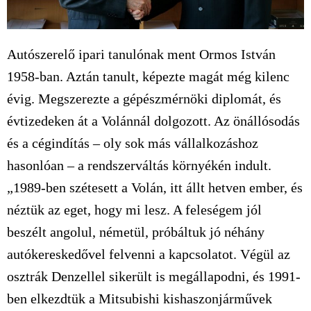
Autószerelő ipari tanulónak ment Ormos István
1958-ban. Aztán tanult, képezte magát még kilenc
évig. Megszerezte a gépészmérnöki diplomát, és
évtizedeken át a Volánnál dolgozott. Az önállósodás
és a cégindítás – oly sok más vállalkozáshoz
hasonlóan – a rendszerváltás környékén indult.
„1989-ben szétesett a Volán, itt állt hetven ember, és
néztük az eget, hogy mi lesz. A feleségem jól
beszélt angolul, németül, próbáltuk jó néhány
autókereskedővel felvenni a kapcsolatot. Végül az
osztrák Denzellel sikerült is megállapodni, és 1991-
ben elkezdtük a Mitsubishi kishaszonjárművek