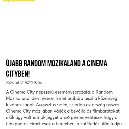
ÚJABB RANDOM MOZIKALAND A CINEMA
CITYBEN!
2026. AUGUSZTUS 05.
A Cinema City népszerű eseménysorozata, a Random
Mozikaland idén nyáron ismét próbára teszi a közönség
kíváncsiságát. Augusztus 12-én, szerdán az ország összes
Cinema City mozijában várják a bevállalós filmbarátokat,
akik úgy válthatnak jegyet a 120 perces vetítésre, hogy a
film pontos címét csak a teremben, a sötétedés után tudják