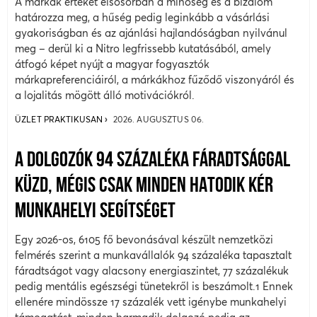
A márkák értékét elsősorban a minőség és a bizalom
határozza meg, a hűség pedig leginkább a vásárlási
gyakoriságban és az ajánlási hajlandóságban nyilvánul
meg – derül ki a Nitro legfrissebb kutatásából, amely
átfogó képet nyújt a magyar fogyasztók
márkapreferenciáiról, a márkákhoz fűződő viszonyáról és
a lojalitás mögött álló motivációkról.
ÜZLET PRAKTIKUSAN
2026. AUGUSZTUS 06.
A DOLGOZÓK 94 SZÁZALÉKA FÁRADTSÁGGAL
KÜZD, MÉGIS CSAK MINDEN HATODIK KÉR
MUNKAHELYI SEGÍTSÉGET
Egy 2026-os, 6105 fő bevonásával készült nemzetközi
felmérés szerint a munkavállalók 94 százaléka tapasztalt
fáradtságot vagy alacsony energiaszintet, 77 százalékuk
pedig mentális egészségi tünetekről is beszámolt.1 Ennek
ellenére mindössze 17 százalék vett igénybe munkahelyi