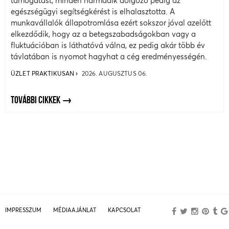
támogatást, minden harmadik dolgozó pedig az
egészségügyi segítségkérést is elhalasztotta. A
munkavállalók állapotromlása ezért sokszor jóval azelőtt
elkezdődik, hogy az a betegszabadságokban vagy a
fluktuációban is láthatóvá válna, ez pedig akár több év
távlatában is nyomot hagyhat a cég eredményességén.
ÜZLET PRAKTIKUSAN
2026. AUGUSZTUS 06.
TOVÁBBI CIKKEK
IMPRESSZUM
MÉDIAAJÁNLAT
KAPCSOLAT