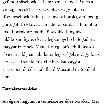
gyümölcsösebbek (jellemzően a ruby, LBV és a
vintage borok) és szárazabbak vagy inkább
fűszeresebbek (mint pl. a tawny borok), ami pedig a
portugálok ékkövét, a madeira borokat illeti, ott a
tokaji borokhoz mérhető savakkal fogunk
találkozni, így ezeket a legkönnyebb befogadni a
magyar ízlésnek. Vannak még apró felvillanások
ebben a világban, aki különlegességekre vágyik, az
keresse a francia mistelle borokat vagy a
Lisszabontól délre található Moscatel de Setúbal
bort.
Természetes édes
A végére hagytam a természetes édes borokat. Már