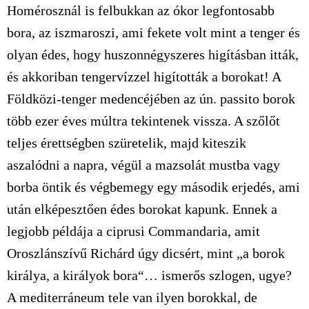
Homérosznál is felbukkan az ókor legfontosabb
bora, az iszmaroszi, ami fekete volt mint a tenger és
olyan édes, hogy huszonnégyszeres higításban itták,
és akkoriban tengervízzel higították a borokat! A
Földközi-tenger medencéjében az ún. passito borok
több ezer éves múltra tekintenek vissza. A szőlőt
teljes érettségben szüretelik, majd kiteszik
aszalódni a napra, végül a mazsolát mustba vagy
borba öntik és végbemegy egy második erjedés, ami
után elképesztően édes borokat kapunk. Ennek a
legjobb példája a ciprusi Commandaria, amit
Oroszlánszívű Richárd úgy dicsért, mint „a borok
királya, a királyok bora“… ismerős szlogen, ugye?
A mediterráneum tele van ilyen borokkal, de