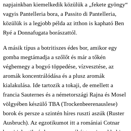
napjainkban kiemelkedik közülük a „fekete gyöngy“
vagyis Pantelleria bora, a Passito di Pantelleria,
közülük is a legjobb példa az itthon is kapható Ben
Ryé a Donnafugata borászattól.
A másik típus a botritiszes édes bor, amikor egy
gomba megtámadja a szőlőt és már a tőkén
végbemegy a bogyó töppedése, vízvesztése, az
aromák koncentrálódása és a plusz aromák
kialakulása. Ide tartozik a tokaji, de emellett a
francia Sauternes és a németországi Rajna és Mosel
völgyében készülő TBA (Trockenbeerenauslese)
borok és persze a szintén híres ruszti aszúk (Ruster
Ausbruch). Az egzotikumot itt a romániai Cotnar