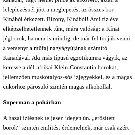
leleplezésnél jött a meglepetés, az összes bor
Kínából érkezett. Bizony, Kínából! Ami tíz éve
elképzelhetetlennek tűnt, mára valóság: a Kínai
jégborok, ha nem is mindig, de már fel tudják venni
a versenyt a műfaj nagyágyújának számító
Kanadával. Aki más típusú egzotikumra vágyik, az
keresse a dél-afrikai Klein-Constantia borokat,
jellemzően muskotályos-sós ízjegyekkel, és a magas
cukorhoz párosuló szintén magas alkohollal.
Superman a pohárban
A hazai ízlésnek teljesen idegen ún. „erősített
borok“ szintén említést érdemelnek, már csak azért