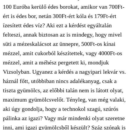
100 Euróba kerülő édes borokat, amikor van 700Ft-
ért is édes bor, netán 300Ft-ért kóla és 179Ft-ért
ízesített édes víz? Aki ezt a kérdést egyáltalán
felteszi, annak biztosan az is mindegy, hogy mivel
süti a mézeskalácsot az ünnepre, 500Ft-os kínai
mézzel, amit cukorból készítettek, vagy 4000Ft-os
mézzel, amit a méhész pergetett ki, mondjuk
Vizsolyban. Ugyanez a kérdés a nagyipari lekvár vs.
háznál főtt, utóbbiban nincs adalékanyag, csak a
tiszta gyümölcs, az előbbi talán nem is látott olyat,
maximum gyümölcsvelőt. Tényleg, van még valaki,
aki úgy gondolja, hogy a technokol szagú, szúrós
pálinka az igazi? Vagy már mindenki olyat szeretne
inni, ami igazi gyümölcsből készült? Száz szónak is