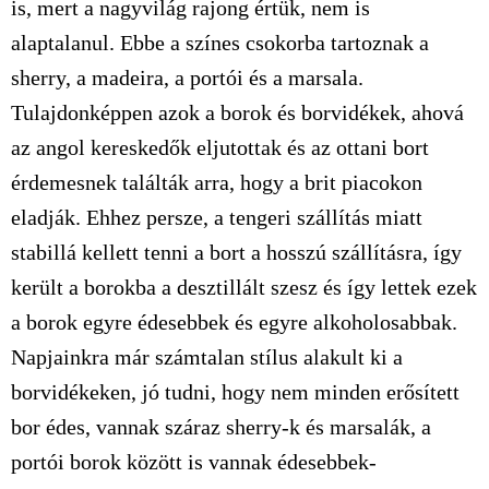
is, mert a nagyvilág rajong értük, nem is
alaptalanul. Ebbe a színes csokorba tartoznak a
sherry, a madeira, a portói és a marsala.
Tulajdonképpen azok a borok és borvidékek, ahová
az angol kereskedők eljutottak és az ottani bort
érdemesnek találták arra, hogy a brit piacokon
eladják. Ehhez persze, a tengeri szállítás miatt
stabillá kellett tenni a bort a hosszú szállításra, így
került a borokba a desztillált szesz és így lettek ezek
a borok egyre édesebbek és egyre alkoholosabbak.
Napjainkra már számtalan stílus alakult ki a
borvidékeken, jó tudni, hogy nem minden erősített
bor édes, vannak száraz sherry-k és marsalák, a
portói borok között is vannak édesebbek-