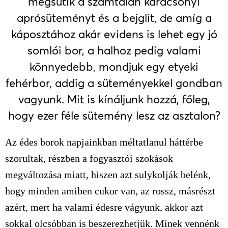
megsütik a számtalan karácsonyi
aprósüteményt és a bejglit, de amíg a
káposztához akár evidens is lehet egy jó
somlói bor, a halhoz pedig valami
könnyedebb, mondjuk egy etyeki
fehérbor, addig a süteményekkel gondban
vagyunk. Mit is kínáljunk hozzá, főleg,
hogy ezer féle sütemény lesz az asztalon?
Az édes borok napjainkban méltatlanul háttérbe
szorultak, részben a fogyasztói szokások
megváltozása miatt, hiszen azt sulykolják belénk,
hogy minden amiben cukor van, az rossz, másrészt
azért, mert ha valami édesre vágyunk, akkor azt
sokkal olcsóbban is beszerezhetjük. Minek vennénk