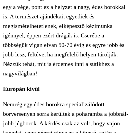
egy a vége, pont ez a helyzet a nagy, édes borokkal
is. A természet ajándékai, egyediek és
megismételhetetlenek, elképesztő kézimunka
igénnyel, éppen ezért drágák is. Cserébe a
többségük vígan elvan 50-70 évig és egyre jobb és
jobb lesz, feltéve, ha megfelelő helyen tárolják.
Nézzük tehát, mit is érdemes inni a sütikhez a
nagyvilágban!
Európán kívül
Nemrég egy édes borokra specializálódott
borversenyen sorra kerültek a poharamba a jobbnál-
jobb jégborok. A kérdés csak az volt, hogy vajon
kanadai, vagy német pince az elkövető, aztán a