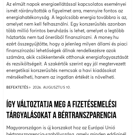
Az elmúlt napok energiaellátással kapcsolatos eseményei
ismét ráirányították a figyelmet arra, mennyire fontos az
energiahatékonyság. A legolcsóbb energia továbbra is az,
amelyet nem kell felhasználni. Egy korszerűsítés azonban
több millió forintos beruházás is lehet, amelyet a legtöbb
háztartás nem tud önerőből finanszírozni. A money.hu
ezért összegyűjtötte, hogy a jelenleg milyen állami és piaci
finanszírozási lehetőségek állnak rendelkezésre azok
számára, akik csökkentenék otthonuk energiafogyasztását
és rezsiköltségeit. A szakértők szerint egy jól megtervezett
energetikai korszerűsítés nemcsak a havi kiadásokat
mérsékelheti, hanem az ingatlan értékét is növelheti.
BEFEKTETÉS
2026. AUGUSZTUS 10.
ÍGY VÁLTOZTATJA MEG A FIZETÉSEMELÉSI
TÁRGYALÁSOKAT A BÉRTRANSZPARENCIA
Magyarországon is új korszakot hoz az Európai Unió
bértranszparencia-szabályozása, amely minden eddiginél