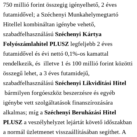
750 millió forint összegig igényelhető, 2 éves
futamidővel; a Széchenyi Munkahelymegtartó
Hitellel kombináltan igénybe vehető,
szabadfelhasználású
Széchenyi Kártya
Folyószámlahitel PLUSZ
legfeljebb 2 éves
futamidővel és évi nettó 0,1%-os kamattal
rendelkezik, és illetve 1 és 100 millió forint közötti
összegű lehet, a 3 éves futamidejű,
szabadfelhasználású
Széchenyi Likviditási Hitel
bármilyen forgóeszköz beszerzésre és egyéb
igénybe vett szolgáltatások finanszírozására
alkalmas; míg a
Széchenyi Beruházási Hitel
PLUSZ
a veszélyhelyzet lejártát követő időszakban
a normál üzletmenet visszaállításában segíthet. A