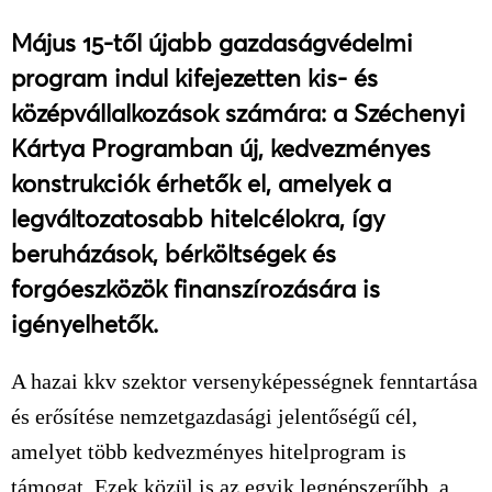
Május 15-től újabb gazdaságvédelmi
program indul kifejezetten kis- és
középvállalkozások számára: a Széchenyi
Kártya Programban új, kedvezményes
konstrukciók érhetők el, amelyek a
legváltozatosabb hitelcélokra, így
beruházások, bérköltségek és
forgóeszközök finanszírozására is
igényelhetők.
A hazai kkv szektor versenyképességnek fenntartása
és erősítése nemzetgazdasági jelentőségű cél,
amelyet több kedvezményes hitelprogram is
támogat. Ezek közül is az egyik legnépszerűbb, a