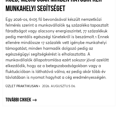
MUNKAHELYI SEGÍTSÉGET
Egy 2026-os, 6105 fő bevonásával készült nemzetközi
felmérés szerint a munkavállalók 94 százaléka tapasztalt
fáradtságot vagy alacsony energiaszintet, 77 százalékuk
pedig mentális egészségi tünetekről is beszámolt.1 Ennek
ellenére mindössze 17 százalék vett igénybe munkahelyi
támogatást, minden harmadik dolgozó pedig az
egészségügyi segítségkérést is elhalasztotta. A
munkavállalók állapotromlása ezért sokszor jóval azelőtt
elkezdődik, hogy az a betegszabadságokban vagy a
fluktuációban is láthatóvá válna, ez pedig akár több év
távlatában is nyomot hagyhat a cég eredményességén.
ÜZLET PRAKTIKUSAN
2026. AUGUSZTUS 06.
TOVÁBBI CIKKEK