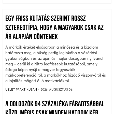
EGY FRISS KUTATÁS SZERINT ROSSZ
SZTEREOTÍPIA, HOGY A MAGYAROK CSAK AZ
ÁR ALAPJÁN DÖNTENEK
A márkák értékét elsősorban a minőség és a bizalom
határozza meg, a hűség pedig leginkább a vásárlási
gyakoriságban és az ajánlási hajlandóságban nyilvánul
meg – derül ki a Nitro legfrissebb kutatásából, amely
átfogó képet nyújt a magyar fogyasztók
márkapreferenciáiról, a márkákhoz fűződő viszonyáról és
a lojalitás mögött álló motivációkról.
ÜZLET PRAKTIKUSAN
2026. AUGUSZTUS 06.
A DOLGOZÓK 94 SZÁZALÉKA FÁRADTSÁGGAL
KÜZD, MÉGIS CSAK MINDEN HATODIK KÉR