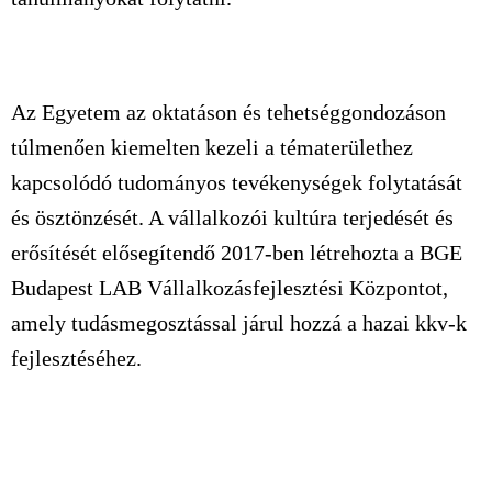
Az Egyetem az oktatáson és tehetséggondozáson
túlmenően kiemelten kezeli a tématerülethez
kapcsolódó tudományos tevékenységek folytatását
és ösztönzését. A vállalkozói kultúra terjedését és
erősítését elősegítendő 2017-ben létrehozta a BGE
Budapest LAB Vállalkozásfejlesztési Központot,
amely tudásmegosztással járul hozzá a hazai kkv-k
fejlesztéséhez.