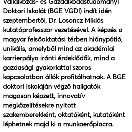
Vállalkozás- és Gazdálkodástudományi
Doktori Iskolát (BGE VGDI) indít idén
szeptembertől, Dr. Losoncz Miklós
kutatóprofesszor vezetésével. A képzés a
magyar felsőoktatási térben hiánypótló,
unikális, amelyből mind az akadémiai
karrierpálya iránti érdeklődők, mind a
gazdasági gyakorlattal szoros
kapcsolatban állók profitálhatnak. A BGE
doktori iskoláján végző hallgatók
magasan képzett, innovatív
megközelítésekre nyitott
szakemberekként, oktatóként, kutatóként
léphetnek majd ki a munkaerőpiacra.