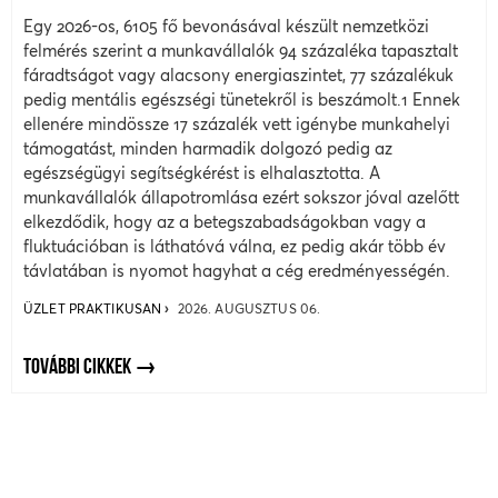
Egy 2026-os, 6105 fő bevonásával készült nemzetközi
felmérés szerint a munkavállalók 94 százaléka tapasztalt
fáradtságot vagy alacsony energiaszintet, 77 százalékuk
pedig mentális egészségi tünetekről is beszámolt.1 Ennek
ellenére mindössze 17 százalék vett igénybe munkahelyi
támogatást, minden harmadik dolgozó pedig az
egészségügyi segítségkérést is elhalasztotta. A
munkavállalók állapotromlása ezért sokszor jóval azelőtt
elkezdődik, hogy az a betegszabadságokban vagy a
fluktuációban is láthatóvá válna, ez pedig akár több év
távlatában is nyomot hagyhat a cég eredményességén.
ÜZLET PRAKTIKUSAN
2026. AUGUSZTUS 06.
TOVÁBBI CIKKEK