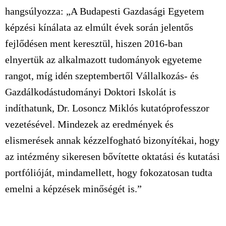
hangsúlyozza: „A Budapesti Gazdasági Egyetem
képzési kínálata az elmúlt évek során jelentős
fejlődésen ment keresztül, hiszen 2016-ban
elnyertük az alkalmazott tudományok egyeteme
rangot, míg idén szeptembertől Vállalkozás- és
Gazdálkodástudományi Doktori Iskolát is
indíthatunk, Dr. Losoncz Miklós kutatóprofesszor
vezetésével. Mindezek az eredmények és
elismerések annak kézzelfogható bizonyítékai, hogy
az intézmény sikeresen bővítette oktatási és kutatási
portfólióját, mindamellett, hogy fokozatosan tudta
emelni a képzések minőségét is.”