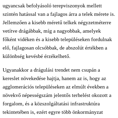
ugyancsak befolyásoló terepviszonyok mellett
szintén hatással van a fajlagos árra a telek mérete is.
Jellemzően a kisebb méretű telkek négyzetméterre
vetítve drágábbak, míg a nagyobbak, amelyek
főként vidéken és a kisebb településeken fordulnak
elő, fajlagosan olcsóbbak, de abszolút értékben a
különbség kevésbé érzékelhető.
Ugyanakkor a drágulási trendet nem csupán a
kereslet növekedése hajtja, hanem az is, hogy az
agglomerációs településeken az elmúlt években a
növekvő népességszám jelentős terhelést okozott a
forgalom, és a közszolgáltatási infrastruktúra
tekintetében is, ezért egyre több önkormányzat