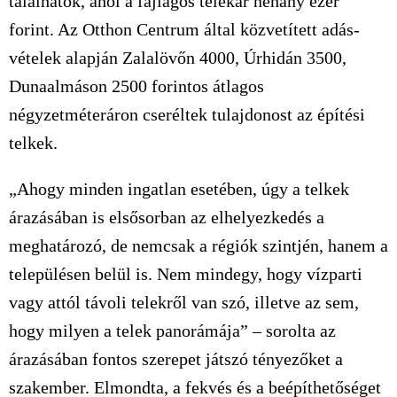
találhatók, ahol a fajlagos telekár néhány ezer
forint. Az Otthon Centrum által közvetített adás-
vételek alapján Zalalövőn 4000, Úrhidán 3500,
Dunaalmáson 2500 forintos átlagos
négyzetméteráron cseréltek tulajdonost az építési
telkek.
„Ahogy minden ingatlan esetében, úgy a telkek
árazásában is elsősorban az elhelyezkedés a
meghatározó, de nemcsak a régiók szintjén, hanem a
településen belül is. Nem mindegy, hogy vízparti
vagy attól távoli telekről van szó, illetve az sem,
hogy milyen a telek panorámája” – sorolta az
árazásában fontos szerepet játszó tényezőket a
szakember. Elmondta, a fekvés és a beépíthetőséget