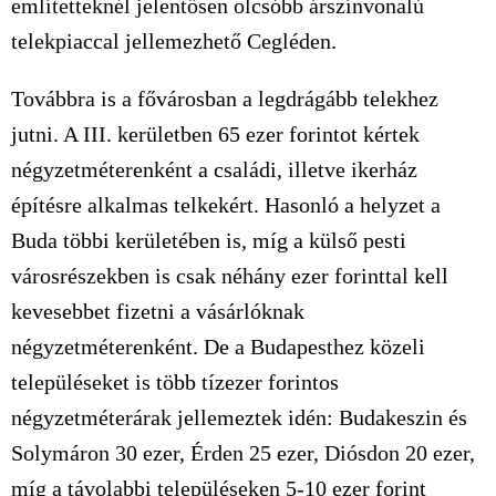
említetteknél jelentősen olcsóbb árszínvonalú
telekpiaccal jellemezhető Cegléden.
Továbbra is a fővárosban a legdrágább telekhez
jutni. A III. kerületben 65 ezer forintot kértek
négyzetméterenként a családi, illetve ikerház
építésre alkalmas telkekért. Hasonló a helyzet a
Buda többi kerületében is, míg a külső pesti
városrészekben is csak néhány ezer forinttal kell
kevesebbet fizetni a vásárlóknak
négyzetméterenként. De a Budapesthez közeli
településeket is több tízezer forintos
négyzetméterárak jellemeztek idén: Budakeszin és
Solymáron 30 ezer, Érden 25 ezer, Diósdon 20 ezer,
míg a távolabbi településeken 5-10 ezer forint