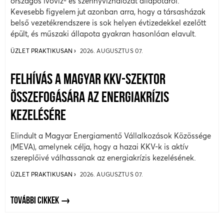
országos ivóvíz- és szennyvízhálózat állapotáról.
Kevesebb figyelem jut azonban arra, hogy a társasházak
belső vezetékrendszere is sok helyen évtizedekkel ezelőtt
épült, és műszaki állapota gyakran hasonlóan elavult.
ÜZLET PRAKTIKUSAN
2026. AUGUSZTUS 07.
FELHÍVÁS A MAGYAR KKV-SZEKTOR
ÖSSZEFOGÁSÁRA AZ ENERGIAKRÍZIS
KEZELÉSÉRE
Elindult a Magyar Energiamentő Vállalkozások Közössége
(MEVA), amelynek célja, hogy a hazai KKV-k is aktív
szereplőivé válhassanak az energiakrízis kezelésének.
ÜZLET PRAKTIKUSAN
2026. AUGUSZTUS 07.
TOVÁBBI CIKKEK