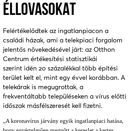
ÉLLOVASOKAT
Felértékelődtek az ingatlanpiacon a
családi házak, ami a telekpiaci forgalom
jelentős növekedésével járt: az Otthon
Centrum értékesítési statisztikái
szerint idén 20 százalékkal több építési
terület kelt el, mint egy évvel korábban. A
telekárak is megugrottak, a
frekventáltabb településeken a vírus előtti
időszak másfélszeresét kell fizetni.
„A koronavírus járvány egyik ingatlanpiaci hatása,
hogy egyértelműen megnőtt a kereslet a kertes