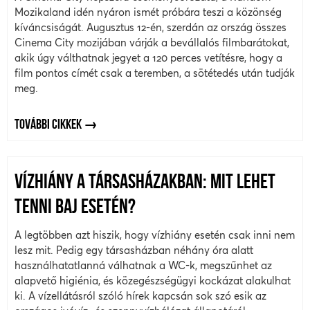
Mozikaland idén nyáron ismét próbára teszi a közönség
kíváncsiságát. Augusztus 12-én, szerdán az ország összes
Cinema City mozijában várják a bevállalós filmbarátokat,
akik úgy válthatnak jegyet a 120 perces vetítésre, hogy a
film pontos címét csak a teremben, a sötétedés után tudják
meg.
TOVÁBBI CIKKEK
VÍZHIÁNY A TÁRSASHÁZAKBAN: MIT LEHET
TENNI BAJ ESETÉN?
A legtöbben azt hiszik, hogy vízhiány esetén csak inni nem
lesz mit. Pedig egy társasházban néhány óra alatt
használhatatlanná válhatnak a WC-k, megszűnhet az
alapvető higiénia, és közegészségügyi kockázat alakulhat
ki. A vízellátásról szóló hírek kapcsán sok szó esik az