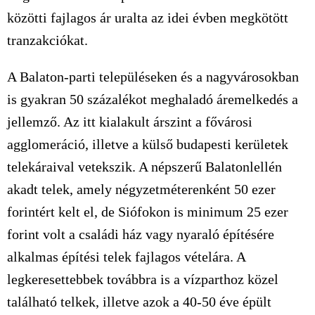
közötti fajlagos ár uralta az idei évben megkötött
tranzakciókat.
A Balaton-parti településeken és a nagyvárosokban
is gyakran 50 százalékot meghaladó áremelkedés a
jellemző. Az itt kialakult árszint a fővárosi
agglomeráció, illetve a külső budapesti kerületek
telekáraival vetekszik. A népszerű Balatonlellén
akadt telek, amely négyzetméterenként 50 ezer
forintért kelt el, de Siófokon is minimum 25 ezer
forint volt a családi ház vagy nyaraló építésére
alkalmas építési telek fajlagos vételára. A
legkeresettebbek továbbra is a vízparthoz közel
található telkek, illetve azok a 40-50 éve épült