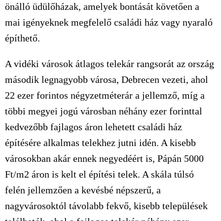
önálló üdülőházak, amelyek bontását követően a
mai igényeknek megfelelő családi ház vagy nyaraló
építhető.
A vidéki városok átlagos telekár rangsorát az ország
második legnagyobb városa, Debrecen vezeti, ahol
22 ezer forintos négyzetméterár a jellemző, míg a
többi megyei jogú városban néhány ezer forinttal
kedvezőbb fajlagos áron lehetett családi ház
építésére alkalmas telekhez jutni idén. A kisebb
városokban akár ennek negyedéért is, Pápán 5000
Ft/m2 áron is kelt el építési telek. A skála túlsó
felén jellemzően a kevésbé népszerű, a
nagyvárosoktól távolabb fekvő, kisebb települések