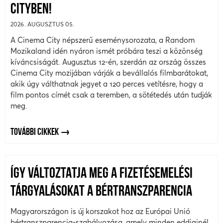
CITYBEN!
2026. AUGUSZTUS 05.
A Cinema City népszerű eseménysorozata, a Random
Mozikaland idén nyáron ismét próbára teszi a közönség
kíváncsiságát. Augusztus 12-én, szerdán az ország összes
Cinema City mozijában várják a bevállalós filmbarátokat,
akik úgy válthatnak jegyet a 120 perces vetítésre, hogy a
film pontos címét csak a teremben, a sötétedés után tudják
meg.
TOVÁBBI CIKKEK
ÍGY VÁLTOZTATJA MEG A FIZETÉSEMELÉSI
TÁRGYALÁSOKAT A BÉRTRANSZPARENCIA
Magyarországon is új korszakot hoz az Európai Unió
bértranszparencia-szabályozása, amely minden eddiginél