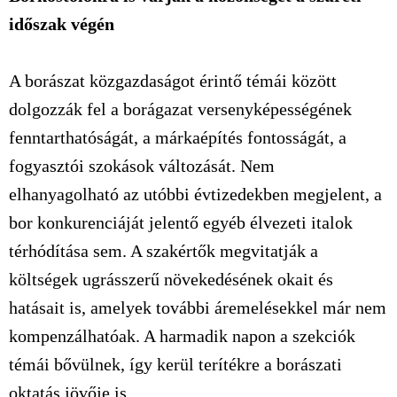
időszak végén
A borászat közgazdaságot érintő témái között
dolgozzák fel a borágazat versenyképességének
fenntarthatóságát, a márkaépítés fontosságát, a
fogyasztói szokások változását. Nem
elhanyagolható az utóbbi évtizedekben megjelent, a
bor konkurenciáját jelentő egyéb élvezeti italok
térhódítása sem. A szakértők megvitatják a
költségek ugrásszerű növekedésének okait és
hatásait is, amelyek további áremelésekkel már nem
kompenzálhatóak. A harmadik napon a szekciók
témái bővülnek, így kerül terítékre a borászati
oktatás jövője is.