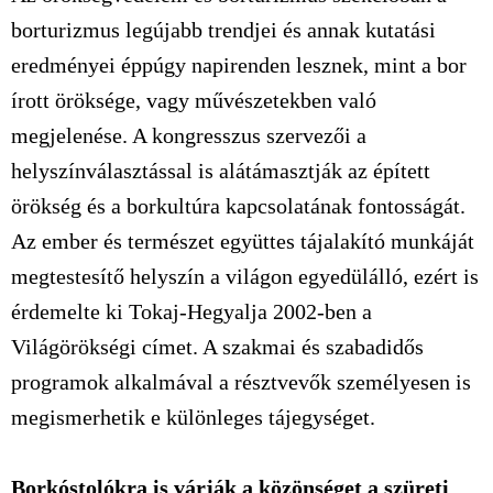
borturizmus legújabb trendjei és annak kutatási
eredményei éppúgy napirenden lesznek, mint a bor
írott öröksége, vagy művészetekben való
megjelenése. A kongresszus szervezői a
helyszínválasztással is alátámasztják az épített
örökség és a borkultúra kapcsolatának fontosságát.
Az ember és természet együttes tájalakító munkáját
megtestesítő helyszín a világon egyedülálló, ezért is
érdemelte ki Tokaj-Hegyalja 2002-ben a
Világörökségi címet. A szakmai és szabadidős
programok alkalmával a résztvevők személyesen is
megismerhetik e különleges tájegységet.
Borkóstolókra is várják a közönséget a szüreti