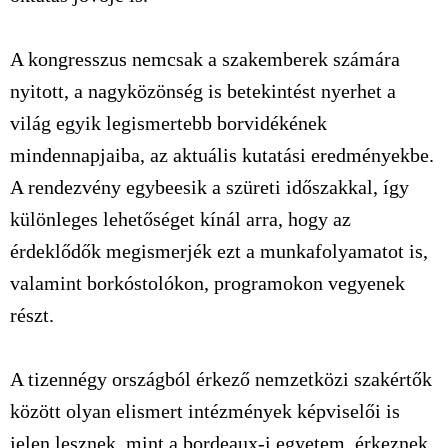
A kongresszus nemcsak a szakemberek számára
nyitott, a nagyközönség is betekintést nyerhet a
világ egyik legismertebb borvidékének
mindennapjaiba, az aktuális kutatási eredményekbe.
A rendezvény egybeesik a szüreti időszakkal, így
különleges lehetőséget kínál arra, hogy az
érdeklődők megismerjék ezt a munkafolyamatot is,
valamint borkóstolókon, programokon vegyenek
részt.
A tizennégy országból érkező nemzetközi szakértők
között olyan elismert intézmények képviselői is
jelen lesznek, mint a bordeaux-i egyetem, érkeznek