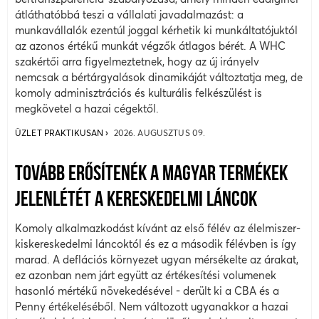
átláthatóbbá teszi a vállalati javadalmazást: a
munkavállalók ezentúl joggal kérhetik ki munkáltatójuktól
az azonos értékű munkát végzők átlagos bérét. A WHC
szakértői arra figyelmeztetnek, hogy az új irányelv
nemcsak a bértárgyalások dinamikáját változtatja meg, de
komoly adminisztrációs és kulturális felkészülést is
megkövetel a hazai cégektől.
ÜZLET PRAKTIKUSAN
2026. AUGUSZTUS 09.
TOVÁBB ERŐSÍTENÉK A MAGYAR TERMÉKEK
JELENLÉTÉT A KERESKEDELMI LÁNCOK
Komoly alkalmazkodást kívánt az első félév az élelmiszer-
kiskereskedelmi láncoktól és ez a második félévben is így
marad. A deflációs környezet ugyan mérsékelte az árakat,
ez azonban nem járt együtt az értékesítési volumenek
hasonló mértékű növekedésével - derült ki a CBA és a
Penny értékeléséből. Nem változott ugyanakkor a hazai