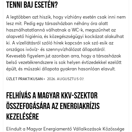
TENNI BAJ ESETÉN?
A legtöbben azt hiszik, hogy vízhiány esetén csak inni nem
lesz mit. Pedig egy társasházban néhány óra alatt
használhatatlanná válhatnak a WC-k, megszűnhet az
alapvető higiénia, és közegészségügyi kockázat alakulhat
ki. A vízellátásról szóló hírek kapcsán sok szó esik az
országos ivóvíz- és szennyvízhálózat állapotáról.
Kevesebb figyelem jut azonban arra, hogy a társasházak
belső vezetékrendszere is sok helyen évtizedekkel ezelőtt
épült, és műszaki állapota gyakran hasonlóan elavult.
ÜZLET PRAKTIKUSAN
2026. AUGUSZTUS 07.
FELHÍVÁS A MAGYAR KKV-SZEKTOR
ÖSSZEFOGÁSÁRA AZ ENERGIAKRÍZIS
KEZELÉSÉRE
Elindult a Magyar Energiamentő Vállalkozások Közössége