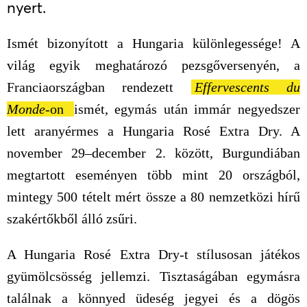
nyert.
Ismét bizonyított a Hungaria különlegessége! A
világ egyik meghatározó pezsgőversenyén, a
Franciaországban rendezett
Effervescents du
Monde
-on
ismét, egymás után immár negyedszer
lett aranyérmes a Hungaria Rosé Extra Dry. A
november 29–december 2. között, Burgundiában
megtartott eseményen több mint 20 országból,
mintegy 500 tételt mért össze a 80 nemzetközi hírű
szakértőkből álló zsűri.
A Hungaria Rosé Extra Dry-t stílusosan játékos
gyümölcsösség jellemzi. Tisztaságában egymásra
találnak a könnyed üdeség jegyei és a dögös