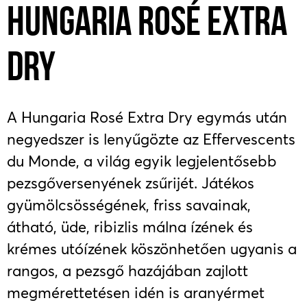
HUNGARIA ROSÉ EXTRA
DRY
A Hungaria Rosé Extra Dry egymás után
negyedszer is lenyűgözte az Effervescents
du Monde
,
a világ egyik legjelentősebb
pezsgőversenyének zsűrijét. Játékos
gyümölcsösségének, friss savainak,
átható, üde, ribizlis málna ízének és
krémes utóízének köszönhetően ugyanis a
rangos, a pezsgő hazájában zajlott
megmérettetésen idén is aranyérmet