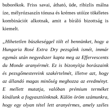
buborékok. Friss savai, átható, üde, ribizlis málna
íze, mélyrózsaszín tónusa és krémes utóíze tökéletes
kombinációt alkotnak, amit a bíráló bizottság is
kiemelt.
„Hihetetlen büszkeséggel tölt el bennünket, hogy a
Hungaria Rosé Extra Dry pezsgőnk ismét, immár
egymás után negyedszer kapta meg az Effervescents
du Monde aranyérmét. Ez is bizonyítja borászaink
és pezsgőmestereink szakértelmét, illetve azt, hogy
az állandó magas minőség meghozza az eredményt.
E mellett mutatja, valóban prémium terméket
kínálunk a fogyasztóinknak. Külön öröm számunkra,
hogy egy olyan tétel lett aranyérmes, amely széles