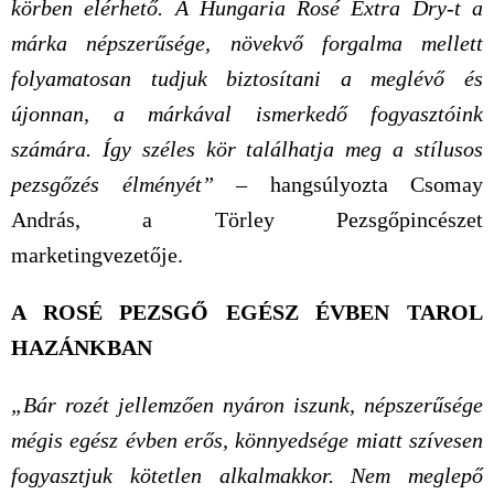
körben elérhető. A Hungaria Rosé Extra Dry-t a
márka népszerűsége, növekvő forgalma mellett
folyamatosan tudjuk biztosítani a meglévő és
újonnan, a márkával ismerkedő fogyasztóink
számára. Így széles kör találhatja meg a stílusos
pezsgőzés élményét”
– hangsúlyozta Csomay
András, a Törley Pezsgőpincészet
marketingvezetője.
A ROSÉ PEZSGŐ EGÉSZ ÉVBEN TAROL
HAZÁNKBAN
„Bár rozét jellemzően nyáron iszunk, népszerűsége
mégis egész évben erős, könnyedsége miatt szívesen
fogyasztjuk kötetlen alkalmakkor. Nem meglepő