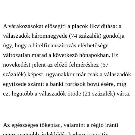
A várakozásokat elősegíti a piacok likviditása: a
válaszadók háromnegyede (74 százalék) gondolja
úgy, hogy a hitelfinanszírozás elérhetősége
változatlan marad a következő hónapokban. Ez
növekedést jelent az előző felméréshez (67
százalék) képest, ugyanakkor már csak a válaszadók
egytizede számít a banki források bővülésére, míg
ezt legutóbb a válaszadók ötöde (21 százalék) várta.
Az egészséges tőkepiac, valamint a régió iránti
egyre nagyobb érdeklődés kedvez a pozitív