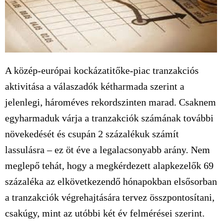
A közép-európai kockázatitőke-piac tranzakciós
aktivitása a válaszadók kétharmada szerint a
jelenlegi, hároméves rekordszinten marad. Csaknem
egyharmaduk várja a tranzakciók számának további
növekedését és csupán 2 százalékuk számít
lassulásra – ez öt éve a legalacsonyabb arány. Nem
meglepő tehát, hogy a megkérdezett alapkezelők 69
százaléka az elkövetkezendő hónapokban elsősorban
a tranzakciók végrehajtására tervez összpontosítani,
csakúgy, mint az utóbbi két év felmérései szerint.