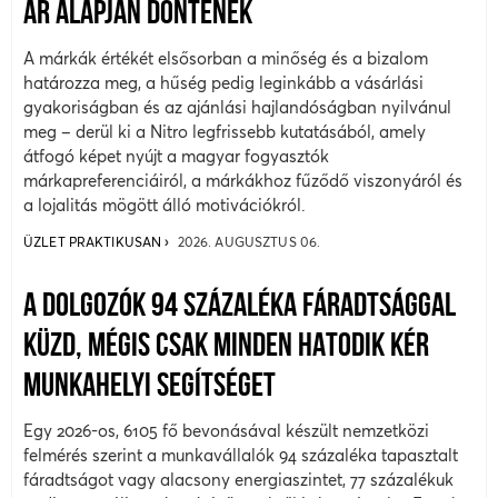
ÁR ALAPJÁN DÖNTENEK
A márkák értékét elsősorban a minőség és a bizalom
határozza meg, a hűség pedig leginkább a vásárlási
gyakoriságban és az ajánlási hajlandóságban nyilvánul
meg – derül ki a Nitro legfrissebb kutatásából, amely
átfogó képet nyújt a magyar fogyasztók
márkapreferenciáiról, a márkákhoz fűződő viszonyáról és
a lojalitás mögött álló motivációkról.
ÜZLET PRAKTIKUSAN
2026. AUGUSZTUS 06.
A DOLGOZÓK 94 SZÁZALÉKA FÁRADTSÁGGAL
KÜZD, MÉGIS CSAK MINDEN HATODIK KÉR
MUNKAHELYI SEGÍTSÉGET
Egy 2026-os, 6105 fő bevonásával készült nemzetközi
felmérés szerint a munkavállalók 94 százaléka tapasztalt
fáradtságot vagy alacsony energiaszintet, 77 százalékuk