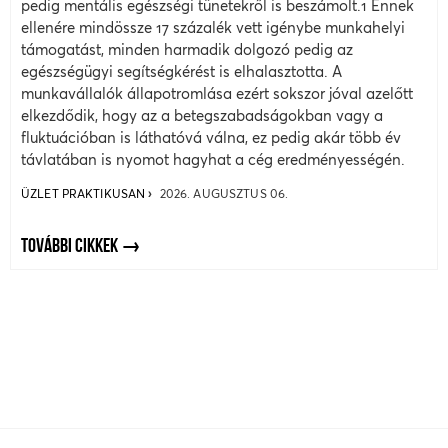
pedig mentális egészségi tünetekről is beszámolt.1 Ennek
ellenére mindössze 17 százalék vett igénybe munkahelyi
támogatást, minden harmadik dolgozó pedig az
egészségügyi segítségkérést is elhalasztotta. A
munkavállalók állapotromlása ezért sokszor jóval azelőtt
elkezdődik, hogy az a betegszabadságokban vagy a
fluktuációban is láthatóvá válna, ez pedig akár több év
távlatában is nyomot hagyhat a cég eredményességén.
ÜZLET PRAKTIKUSAN
2026. AUGUSZTUS 06.
TOVÁBBI CIKKEK