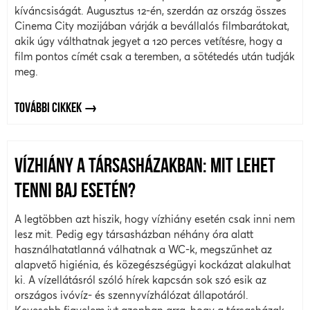
kíváncsiságát. Augusztus 12-én, szerdán az ország összes
Cinema City mozijában várják a bevállalós filmbarátokat,
akik úgy válthatnak jegyet a 120 perces vetítésre, hogy a
film pontos címét csak a teremben, a sötétedés után tudják
meg.
TOVÁBBI CIKKEK
VÍZHIÁNY A TÁRSASHÁZAKBAN: MIT LEHET
TENNI BAJ ESETÉN?
A legtöbben azt hiszik, hogy vízhiány esetén csak inni nem
lesz mit. Pedig egy társasházban néhány óra alatt
használhatatlanná válhatnak a WC-k, megszűnhet az
alapvető higiénia, és közegészségügyi kockázat alakulhat
ki. A vízellátásról szóló hírek kapcsán sok szó esik az
országos ivóvíz- és szennyvízhálózat állapotáról.