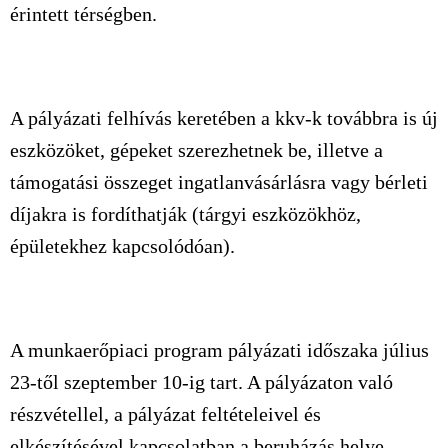
érintett térségben.
A pályázati felhívás keretében a kkv-k továbbra is új
eszközöket, gépeket szerezhetnek be, illetve a
támogatási összeget ingatlanvásárlásra vagy bérleti
díjakra is fordíthatják (tárgyi eszközökhöz,
épületekhez kapcsolódóan).
A munkaerőpiaci program pályázati időszaka július
23-től szeptember 10-ig tart. A pályázaton való
részvétellel, a pályázat feltételeivel és
elkészítésével kapcsolatban a beruházás helye