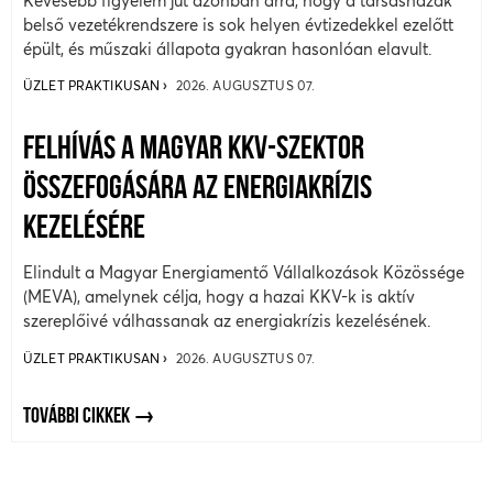
Kevesebb figyelem jut azonban arra, hogy a társasházak
belső vezetékrendszere is sok helyen évtizedekkel ezelőtt
épült, és műszaki állapota gyakran hasonlóan elavult.
ÜZLET PRAKTIKUSAN
2026. AUGUSZTUS 07.
FELHÍVÁS A MAGYAR KKV-SZEKTOR
ÖSSZEFOGÁSÁRA AZ ENERGIAKRÍZIS
KEZELÉSÉRE
Elindult a Magyar Energiamentő Vállalkozások Közössége
(MEVA), amelynek célja, hogy a hazai KKV-k is aktív
szereplőivé válhassanak az energiakrízis kezelésének.
ÜZLET PRAKTIKUSAN
2026. AUGUSZTUS 07.
TOVÁBBI CIKKEK