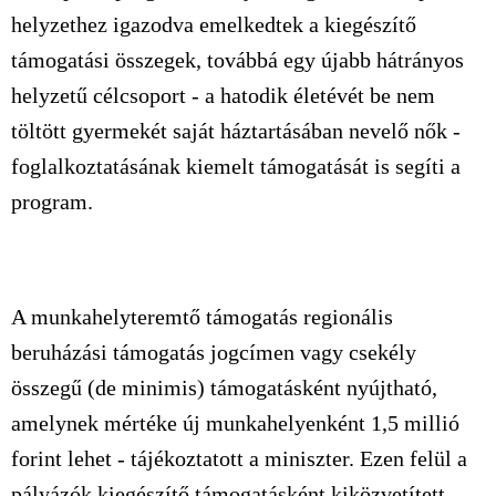
helyzethez igazodva emelkedtek a kiegészítő
támogatási összegek, továbbá egy újabb hátrányos
helyzetű célcsoport - a hatodik életévét be nem
töltött gyermekét saját háztartásában nevelő nők -
foglalkoztatásának kiemelt támogatását is segíti a
program.
A munkahelyteremtő támogatás regionális
beruházási támogatás jogcímen vagy csekély
összegű (de minimis) támogatásként nyújtható,
amelynek mértéke új munkahelyenként 1,5 millió
forint lehet - tájékoztatott a miniszter. Ezen felül a
pályázók kiegészítő támogatásként kiközvetített