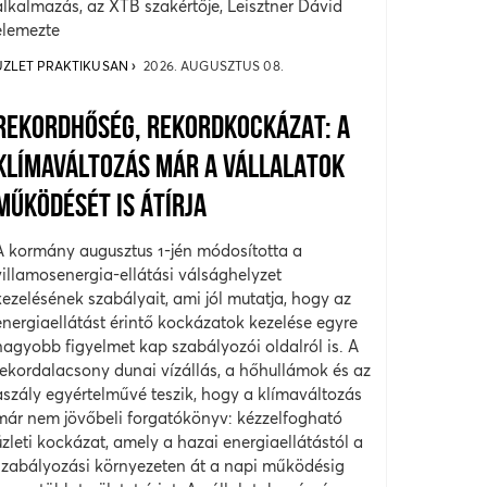
alkalmazás, az XTB szakértője, Leisztner Dávid
elemezte
ÜZLET PRAKTIKUSAN
2026. AUGUSZTUS 08.
REKORDHŐSÉG, REKORDKOCKÁZAT: A
KLÍMAVÁLTOZÁS MÁR A VÁLLALATOK
MŰKÖDÉSÉT IS ÁTÍRJA
A kormány augusztus 1-jén módosította a
villamosenergia-ellátási válsághelyzet
kezelésének szabályait, ami jól mutatja, hogy az
energiaellátást érintő kockázatok kezelése egyre
nagyobb figyelmet kap szabályozói oldalról is. A
rekordalacsony dunai vízállás, a hőhullámok és az
aszály egyértelművé teszik, hogy a klímaváltozás
már nem jövőbeli forgatókönyv: kézzelfogható
üzleti kockázat, amely a hazai energiaellátástól a
szabályozási környezeten át a napi működésig