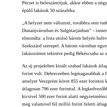
Pécset is beleszámítjuk, akkor ebben a nég
épülő lakások 50 százaléka.
„A helyzet nem változott, továbbra sem tud
Dunaújvárosban és Salgótarjánban” – ismert
elmondta: a lista utolsó három helyén hol
Szekszárd szerepel. A három városban egye
lakásszámot tekintve pedig Békéscsaba az u
Az új projektben kínált szabad lakások átl
forint volt. Debrecenben legmagasabbak a faj
amelyet Veszprém követ 855 ezer forintos 
átlagosan 796 ezer forinttal. A legkedvezőb
kicsivel 500 ezer forint alatti négyzetmét
meg valamivel fél millió forint feletti átla