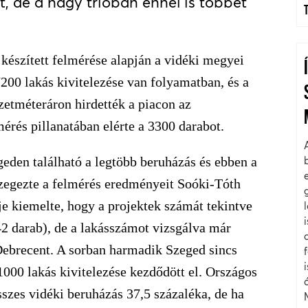
t, de a nagy trióban ennél is többet
észített felmérése alapján a vidéki megyei
00 lakás kivitelezése van folyamatban, és a
zetméteráron hirdették a piacon az
érés pillanatában elérte a 3300 darabot.
eden található a legtöbb beruházás és ebben a
szegezte a felmérés eredményeit Soóki-Tóth
e kiemelte, hogy a projektek számát tekintve
42 darab), de a lakásszámot vizsgálva már
ebrecent. A sorban harmadik Szeged sincs
000 lakás kivitelezése kezdődött el. Országos
szes vidéki beruházás 37,5 százaléka, de ha