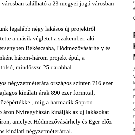
y városban található a 23 megyei jogú városban
unk legalább négy lakásos új projektről
ette a másik végletet a szakember, aki
tversenyben Békéscsaba, Hódmezővásárhely és
nként három-három projekt épül, a
tolsó, mindössze 25 darabbal.
agos négyzetméterára országos szinten 716 ezer
lagos kínálati árak 890 ezer forinttal,
középértékkel, míg a harmadik Sopron
b áron Nyíregyházán kínálják az új lakásokat
eráron, amelyet Hódmezővásárhely és Eger előz
gos kínálati négyzetméterárral.