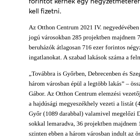
forintot kérnek egy négyzetméterér
kell fizetni.
Az Otthon Centrum 2021 IV. negyedévében k
jogú városokban 285 projektben majdnem 72
beruházók átlagosan 716 ezer forintos négy
ingatlanokat. A szabad lakások száma a felm
„Továbbra is Győrben, Debrecenben és Szeg
három városban épül a legtöbb lakás” – ös
Gábor. Az Otthon Centrum elemzési vezetőj
a hajdúsági megyeszékhely vezeti a listát (
Győr (1089 darabbal) valamivel megelőzi D
sokkal lemaradva, 36 projektben majdnem 1
szinten ebben a három városban indult az ös