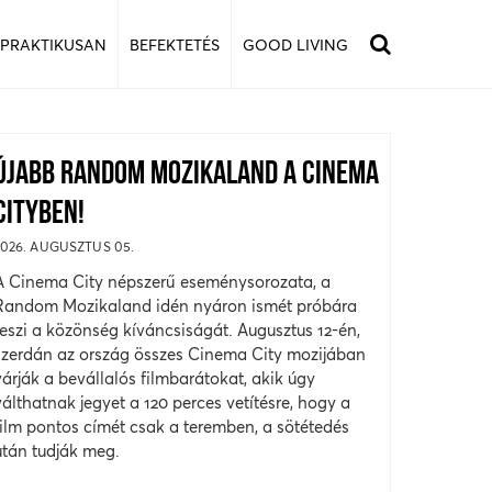
 PRAKTIKUSAN
BEFEKTETÉS
GOOD LIVING
ÚJABB RANDOM MOZIKALAND A CINEMA
CITYBEN!
2026. AUGUSZTUS 05.
A Cinema City népszerű eseménysorozata, a
Random Mozikaland idén nyáron ismét próbára
teszi a közönség kíváncsiságát. Augusztus 12-én,
szerdán az ország összes Cinema City mozijában
várják a bevállalós filmbarátokat, akik úgy
válthatnak jegyet a 120 perces vetítésre, hogy a
film pontos címét csak a teremben, a sötétedés
után tudják meg.