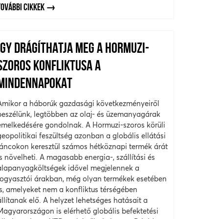
TOVÁBBI CIKKEK
ÍGY DRÁGÍTHATJA MEG A HORMUZI-
SZOROS KONFLIKTUSA A
MINDENNAPOKAT
Amikor a háborúk gazdasági következményeiről
beszélünk, legtöbben az olaj- és üzemanyagárak
emelkedésére gondolnak. A Hormuzi-szoros körüli
geopolitikai feszültség azonban a globális ellátási
láncokon keresztül számos hétköznapi termék árát
is növelheti. A magasabb energia-, szállítási és
alapanyagköltségek idővel megjelennek a
fogyasztói árakban, még olyan termékek esetében
is, amelyeket nem a konfliktus térségében
állítanak elő. A helyzet lehetséges hatásait a
Magyarországon is elérhető globális befektetési