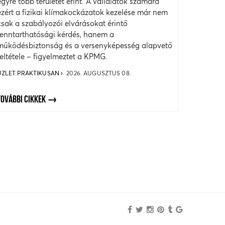
egyre több területet érint. A vállalatok számára
ezért a fizikai klímakockázatok kezelése már nem
csak a szabályozói elvárásokat érintő
fenntarthatósági kérdés, hanem a
működésbiztonság és a versenyképesség alapvető
feltétele – figyelmeztet a KPMG.
ÜZLET PRAKTIKUSAN
2026. AUGUSZTUS 08.
TOVÁBBI CIKKEK