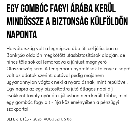
EGY GOMBÓC FAGYI ÁRÁBA KERÜL
MINDÖSSZE A BIZTONSÁG KÜLFÖLDÖN
NAPONTA
Horvátország volt a legnépszerűbb úti cél júliusban a
Bank360 oldalán megkötött utasbiztosítások alapján, de
nincs tőle sokkal lemaradva a júniust megnyerő
Olaszország sem. A tengerparti nyaralások fölénye elsöprő
volt az adatok szerint, autóval pedig majdnem
ugyanannyian vágtak neki a nyaralásnak, mint repülővel.
Egy napra az egy biztosítottra jutó átlagos napi díj
csökkent tavaly nyár óta, júliusban nem került többe, mint
egy gombóc fagylalt - írja közleményében a pénzügyi
szakportál.
BEFEKTETÉS
2026. AUGUSZTUS 06.