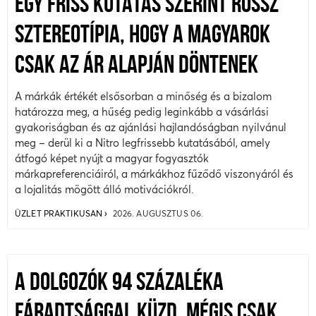
EGY FRISS KUTATÁS SZERINT ROSSZ
SZTEREOTÍPIA, HOGY A MAGYAROK
CSAK AZ ÁR ALAPJÁN DÖNTENEK
A márkák értékét elsősorban a minőség és a bizalom
határozza meg, a hűség pedig leginkább a vásárlási
gyakoriságban és az ajánlási hajlandóságban nyilvánul
meg – derül ki a Nitro legfrissebb kutatásából, amely
átfogó képet nyújt a magyar fogyasztók
márkapreferenciáiról, a márkákhoz fűződő viszonyáról és
a lojalitás mögött álló motivációkról.
ÜZLET PRAKTIKUSAN
2026. AUGUSZTUS 06.
A DOLGOZÓK 94 SZÁZALÉKA
FÁRADTSÁGGAL KÜZD, MÉGIS CSAK