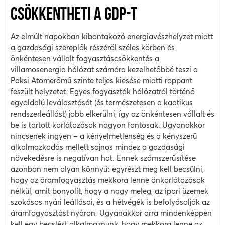
CSÖKKENTHETI A GDP-T
Az elmúlt napokban kibontakozó energiavészhelyzet miatt
a gazdasági szereplők részéről széles körben és
önkéntesen vállalt fogyasztáscsökkentés a
villamosenergia hálózat számára kezelhetőbbé teszi a
Paksi Atomerőmű szinte teljes kiesése miatti roppant
feszült helyzetet. Egyes fogyasztók hálózatról történő
egyoldalú leválasztását (és természetesen a kaotikus
rendszerleállást) jobb elkerülni, így az önkéntesen vállalt és
be is tartott korlátozások nagyon fontosak. Ugyanakkor
nincsenek ingyen – a kényelmetlenség és a kényszerű
alkalmazkodás mellett sajnos mindez a gazdasági
növekedésre is negatívan hat. Ennek számszerűsítése
azonban nem olyan könnyű: egyrészt meg kell becsülni,
hogy az áramfogyasztás mekkora lenne önkorlátozások
nélkül, amit bonyolít, hogy a nagy meleg, az ipari üzemek
szokásos nyári leállásai, és a hétvégék is befolyásolják az
áramfogyasztást nyáron. Ugyanakkor arra mindenképpen
kell egy becslést alkalmaznunk, hogy mekkora lenne az