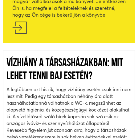
magyar vállalkozások című könyvet. Jelentkezzen
Ön is, ha megfelel a feltételeknek és szeretné,
hogy az Ön cége is bekerüljön a könyvbe.
VÍZHIÁNY A TÁRSASHÁZAKBAN: MIT
LEHET TENNI BAJ ESETÉN?
A legtöbben azt hiszik, hogy vízhiány esetén csak inni nem
lesz mit. Pedig egy társasházban néhány óra alatt
használhatatlanná válhatnak a WC-k, megszűnhet az
alapvető higiénia, és közegészségügyi kockázat alakulhat
ki. A vízellátásról szóló hírek kapcsán sok szó esik az
országos ivóvíz- és szennyvízhálózat állapotáról.
Kevesebb figyelem jut azonban arra, hogy a társasházak
belső vezetékrendszere is sok helyen évtizedekkel ezelőtt