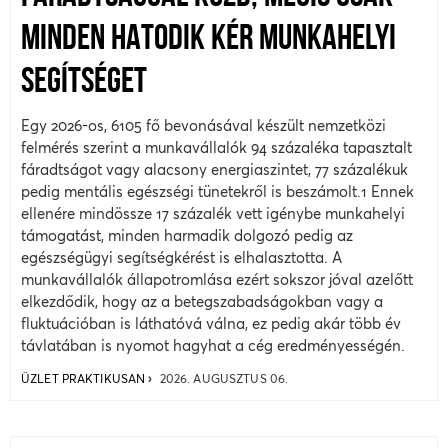
MINDEN HATODIK KÉR MUNKAHELYI
SEGÍTSÉGET
Egy 2026-os, 6105 fő bevonásával készült nemzetközi
felmérés szerint a munkavállalók 94 százaléka tapasztalt
fáradtságot vagy alacsony energiaszintet, 77 százalékuk
pedig mentális egészségi tünetekről is beszámolt.1 Ennek
ellenére mindössze 17 százalék vett igénybe munkahelyi
támogatást, minden harmadik dolgozó pedig az
egészségügyi segítségkérést is elhalasztotta. A
munkavállalók állapotromlása ezért sokszor jóval azelőtt
elkezdődik, hogy az a betegszabadságokban vagy a
fluktuációban is láthatóvá válna, ez pedig akár több év
távlatában is nyomot hagyhat a cég eredményességén.
ÜZLET PRAKTIKUSAN
2026. AUGUSZTUS 06.