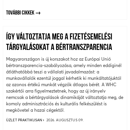
TOVÁBBI CIKKEK
ÍGY VÁLTOZTATJA MEG A FIZETÉSEMELÉSI
TÁRGYALÁSOKAT A BÉRTRANSZPARENCIA
Magyarországon is új korszakot hoz az Európai Unió
bértranszparencia-szabályozása, amely minden eddiginél
átláthatóbbá teszi a vállalati javadalmazást: a
munkavállalók ezentúl joggal kérhetik ki munkáltatójuktól
az azonos értékű munkát végzők átlagos bérét. A WHC
szakértői arra figyelmeztetnek, hogy az új irányelv
nemcsak a bértárgyalások dinamikáját változtatja meg, de
komoly adminisztrációs és kulturális felkészülést is
megkövetel a hazai cégektől.
ÜZLET PRAKTIKUSAN
2026. AUGUSZTUS 09.