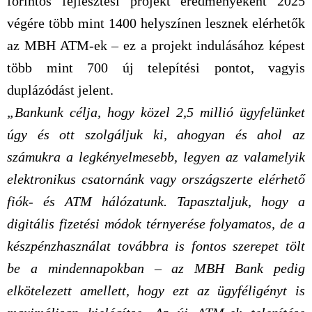
forintos fejlesztési projekt eredményeként 2025
végére több mint 1400 helyszínen lesznek elérhetők
az MBH ATM-ek – ez a projekt indulásához képest
több mint 700 új telepítési pontot, vagyis
duplázódást jelent.
„Bankunk célja, hogy közel 2,5 millió ügyfelünket
úgy és ott szolgáljuk ki, ahogyan és ahol az
számukra a legkényelmesebb, legyen az valamelyik
elektronikus csatornánk vagy országszerte elérhető
fiók- és ATM hálózatunk. Tapasztaljuk, hogy a
digitális fizetési módok térnyerése folyamatos, de a
készpénzhasználat továbbra is fontos szerepet tölt
be a mindennapokban – az MBH Bank pedig
elkötelezett amellett, hogy ezt az ügyféligényt is