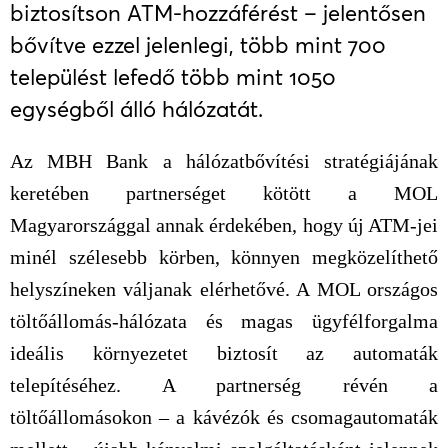
biztosítson ATM-hozzáférést – jelentősen
bővítve ezzel jelenlegi, több mint 700
települést lefedő több mint 1050
egységből álló hálózatát.
Az MBH Bank a hálózatbővítési stratégiájának
keretében partnerséget kötött a MOL
Magyarországgal annak érdekében, hogy új ATM-jei
minél szélesebb körben, könnyen megközelíthető
helyszíneken váljanak elérhetővé. A MOL országos
töltőállomás-hálózata és magas ügyfélforgalma
ideális környezetet biztosít az automaták
telepítéséhez. A partnerség révén a
töltőállomásokon – a kávézók és csomagautomaták