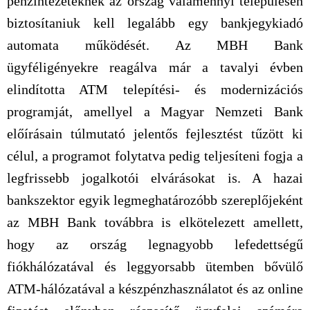
pénzintézeteknek az ország valamennyi településén
biztosítaniuk kell legalább egy bankjegykiadó
automata működését. Az MBH Bank
ügyféligényekre reagálva már a tavalyi évben
elindította ATM telepítési- és modernizációs
programját, amellyel a Magyar Nemzeti Bank
előírásain túlmutató jelentős fejlesztést tűzött ki
célul, a programot folytatva pedig teljesíteni fogja a
legfrissebb jogalkotói elvárásokat is. A hazai
bankszektor egyik legmeghatározóbb szereplőjeként
az MBH Bank továbbra is elkötelezett amellett,
hogy az ország legnagyobb lefedettségű
fiókhálózatával és leggyorsabb ütemben bővülő
ATM-hálózatával a készpénzhasználatot és az online