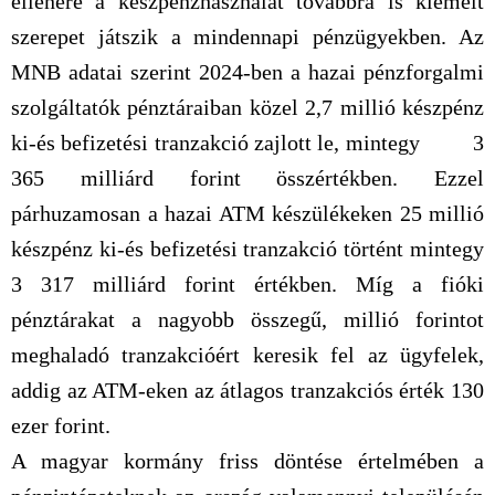
ellenére a készpénzhasználat továbbra is kiemelt
szerepet játszik a mindennapi pénzügyekben. Az
MNB adatai szerint 2024-ben a hazai pénzforgalmi
szolgáltatók pénztáraiban közel 2,7 millió készpénz
ki-és befizetési tranzakció zajlott le, mintegy 3
365 milliárd forint összértékben. Ezzel
párhuzamosan a hazai ATM készülékeken 25 millió
készpénz ki-és befizetési tranzakció történt mintegy
3 317 milliárd forint értékben. Míg a fióki
pénztárakat a nagyobb összegű, millió forintot
meghaladó tranzakcióért keresik fel az ügyfelek,
addig az ATM-eken az átlagos tranzakciós érték 130
ezer forint.
A magyar kormány friss döntése értelmében a