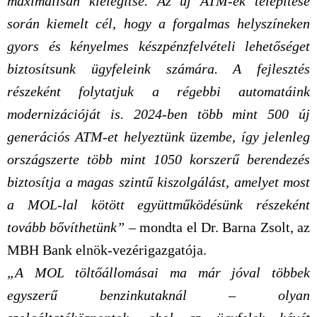
maximálisan kielégítse. Az új ATM-ek telepítése
során kiemelt cél, hogy a forgalmas helyszíneken
gyors és kényelmes készpénzfelvételi lehetőséget
biztosítsunk ügyfeleink számára. A fejlesztés
részeként folytatjuk a régebbi automatáink
modernizációját is. 2024-ben több mint 500 új
generációs ATM-et helyeztünk üzembe, így jelenleg
országszerte több mint 1050 korszerű berendezés
biztosítja a magas szintű kiszolgálást, amelyet most
a MOL-lal kötött együttműködésünk részeként
tovább bővíthetünk”
–
mondta el Dr. Barna Zsolt, az
MBH Bank elnök-vezérigazgatója.
„A MOL töltőállomásai ma már jóval többek
egyszerű benzinkutaknál – olyan