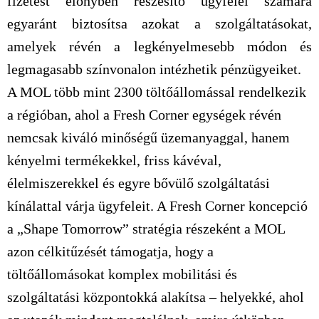
fizetést előnyben részesítő ügyfelei számára
egyaránt biztosítsa azokat a szolgáltatásokat,
amelyek révén a legkényelmesebb módon és
legmagasabb színvonalon intézhetik pénzügyeiket.
A MOL több mint 2300 töltőállomással rendelkezik
a régióban, ahol a Fresh Corner egységek révén
nemcsak kiváló minőségű üzemanyaggal, hanem
kényelmi termékekkel, friss kávéval,
élelmiszerekkel és egyre bővülő szolgáltatási
kínálattal várja ügyfeleit. A Fresh Corner koncepció
a „Shape Tomorrow” stratégia részeként a MOL
azon célkitűzését támogatja, hogy a
töltőállomásokat komplex mobilitási és
szolgáltatási központokká alakítsa – helyekké, ahol