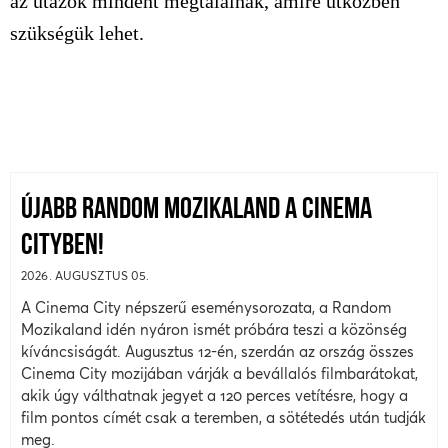
az utazók mindent megtalálnak, amire útközben
szükségük lehet.
ÚJABB RANDOM MOZIKALAND A CINEMA
CITYBEN!
2026. AUGUSZTUS 05.
A Cinema City népszerű eseménysorozata, a Random
Mozikaland idén nyáron ismét próbára teszi a közönség
kíváncsiságát. Augusztus 12-én, szerdán az ország összes
Cinema City mozijában várják a bevállalós filmbarátokat,
akik úgy válthatnak jegyet a 120 perces vetítésre, hogy a
film pontos címét csak a teremben, a sötétedés után tudják
meg.