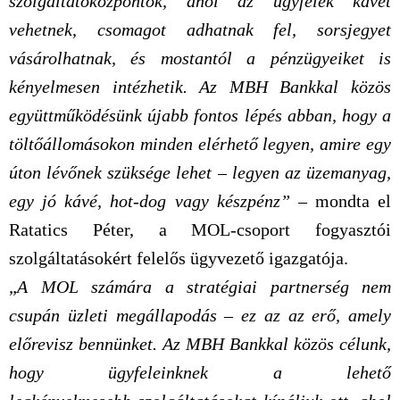
szolgáltatóközpontok, ahol az ügyfelek kávét
vehetnek, csomagot adhatnak fel, sorsjegyet
vásárolhatnak, és mostantól a pénzügyeiket is
kényelmesen intézhetik. Az MBH Bankkal közös
együttműködésünk újabb fontos lépés abban, hogy a
töltőállomásokon minden elérhető legyen, amire egy
úton lévőnek szüksége lehet – legyen az üzemanyag,
egy jó kávé, hot-dog vagy készpénz”
– mondta el
Ratatics Péter, a MOL-csoport fogyasztói
szolgáltatásokért felelős ügyvezető igazgatója.
„
A MOL számára a stratégiai partnerség nem
csupán üzleti megállapodás – ez az az erő, amely
előrevisz bennünket. Az MBH Bankkal közös célunk,
hogy ügyfeleinknek a lehető