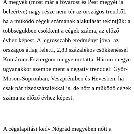
A megyék (most már a fővárost és Pest megyét is
beleértve) nagy része nem tér az országos trendtől,
ha a működő cégek számának alakulását tekintjük: a
többségükben csökkent a cégek száma, az előző
évhez képest. A legrosszabb eredményt jóval az
országos átlag feletti, 2,83 százalékos csökkenéssel
Komárom-Esztergom megye mutatta. Három megye
ugyanakkor szembe ment a negatív trenddel: Győr-
Moson-Sopronban, Veszprémben és Hevesben, ha
csak pár tizedszázalékkal is, de nőtt a működő cégek
száma az előző évhez képest.
A cégalapítási kedv Nógrád megyében nőtt a