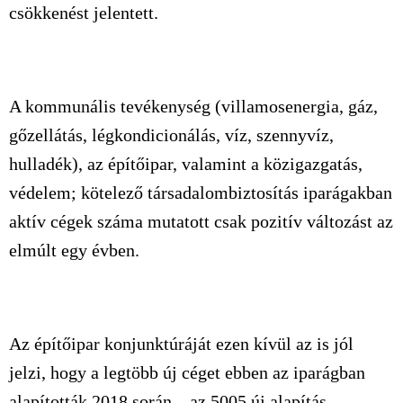
csökkenést jelentett.
A kommunális tevékenység (villamosenergia, gáz,
gőzellátás, légkondicionálás, víz, szennyvíz,
hulladék), az építőipar, valamint a közigazgatás,
védelem; kötelező társadalombiztosítás iparágakban
aktív cégek száma mutatott csak pozitív változást az
elmúlt egy évben.
Az építőipar konjunktúráját ezen kívül az is jól
jelzi, hogy a legtöbb új céget ebben az iparágban
alapították 2018 során – az 5005 új alapítás