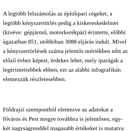
A legtöbb felszámolás az építőipari cégeket, a
legtöbb kényszertörlés pedig a kiskereskedelmet
(kivéve: gépjármű, motorkerékpár) érintette, előbbi
ágazatban 851, utóbbiban 3088 eljárás indult. Mivel
a kényszertörlések száma jelentős mértékben nőtt az
előző évhez képest, érdekes lehet, mely iparágak a
legérintettebbek ebben, ezt az alábbi infografikán
elemezzük részletesebben.
Földrajzi szempontból elemezve az adatokat a
főváros és Pest megye továbbra is jelentősen, egy-
két nagyságrenddel magasabb értékeket is mutatva