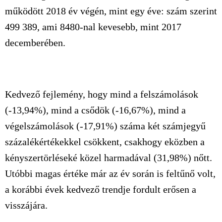
működött 2018 év végén, mint egy éve: szám szerint
499 389, ami 8480-nal kevesebb, mint 2017
decemberében.
Kedvező fejlemény, hogy mind a felszámolások
(-13,94%), mind a csődök (-16,67%), mind a
végelszámolások (-17,91%) száma két számjegyű
százalékértékekkel csökkent, csakhogy eközben a
kényszertörléseké közel harmadával (31,98%) nőtt.
Utóbbi magas értéke már az év során is feltűnő volt,
a korábbi évek kedvező trendje fordult erősen a
visszájára.