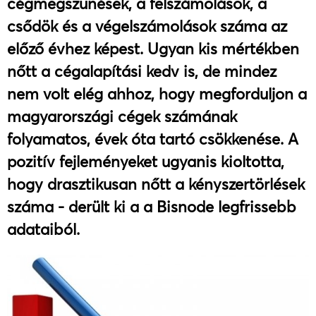
cégmegszűnések, a felszámolások, a
csődök és a végelszámolások száma az
előző évhez képest. Ugyan kis mértékben
nőtt a cégalapítási kedv is, de mindez
nem volt elég ahhoz, hogy megforduljon a
magyarországi cégek számának
folyamatos, évek óta tartó csökkenése. A
pozitív fejleményeket ugyanis kioltotta,
hogy drasztikusan nőtt a kényszertörlések
száma - derült ki a a Bisnode legfrissebb
adataiból.