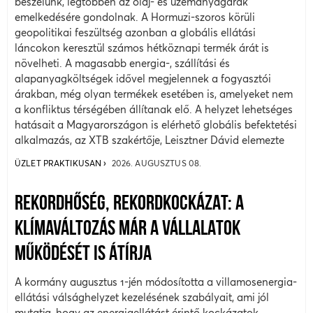
beszélünk, legtöbben az olaj- és üzemanyagárak
emelkedésére gondolnak. A Hormuzi-szoros körüli
geopolitikai feszültség azonban a globális ellátási
láncokon keresztül számos hétköznapi termék árát is
növelheti. A magasabb energia-, szállítási és
alapanyagköltségek idővel megjelennek a fogyasztói
árakban, még olyan termékek esetében is, amelyeket nem
a konfliktus térségében állítanak elő. A helyzet lehetséges
hatásait a Magyarországon is elérhető globális befektetési
alkalmazás, az XTB szakértője, Leisztner Dávid elemezte
ÜZLET PRAKTIKUSAN
2026. AUGUSZTUS 08.
REKORDHŐSÉG, REKORDKOCKÁZAT: A
KLÍMAVÁLTOZÁS MÁR A VÁLLALATOK
MŰKÖDÉSÉT IS ÁTÍRJA
A kormány augusztus 1-jén módosította a villamosenergia-
ellátási válsághelyzet kezelésének szabályait, ami jól
mutatja, hogy az energiaellátást érintő kockázatok