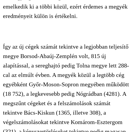
emelkedik ki a többi közül, ezért érdemes a megyék
eredményeit külön is értékelni.
Így az új cégek számát tekintve a legjobban teljesítő
megye Borsod-Abaúj-Zemplén volt, 815 új
alapítással, a sereghajtó pedig Tolna megye lett 288-
cal az elmúlt évben. A megyék közül a legtöbb cég
egyébként Győr-Moson-Sopron megyében működött
(18 752), a legkevesebb pedig Nógrádban (4281). A
megszűnt cégeket és a felszámolások számát
tekintve Bács-Kiskun (1365, illetve 308), a
végelszámolásokat tekintve Komárom-Esztergom
(321), a kényszertörléseket tekintve pedig magasan