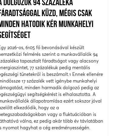
A DOLGOZÓK 94 SZÁZALÉKA
FÁRADTSÁGGAL KÜZD, MÉGIS CSAK
MINDEN HATODIK KÉR MUNKAHELYI
SEGÍTSÉGET
Egy 2026-os, 6105 fő bevonásával készült
nemzetközi felmérés szerint a munkavállalók 94
százaléka tapasztalt fáradtságot vagy alacsony
energiaszintet, 77 százalékuk pedig mentális
egészségi tünetekről is beszámolt.1 Ennek ellenére
mindössze 17 százalék vett igénybe munkahelyi
támogatást, minden harmadik dolgozó pedig az
egészségügyi segítségkérést is elhalasztotta. A
munkavállalók állapotromlása ezért sokszor jóval
azelőtt elkezdődik, hogy az a
betegszabadságokban vagy a fluktuációban is
láthatóvá válna, ez pedig akár több év távlatában
is nyomot hagyhat a cég eredményességén.