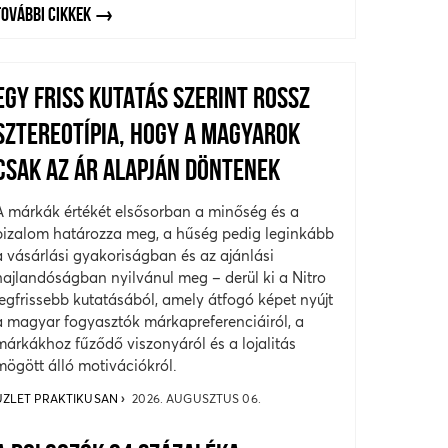
TOVÁBBI CIKKEK
EGY FRISS KUTATÁS SZERINT ROSSZ
SZTEREOTÍPIA, HOGY A MAGYAROK
CSAK AZ ÁR ALAPJÁN DÖNTENEK
A márkák értékét elsősorban a minőség és a
bizalom határozza meg, a hűség pedig leginkább
a vásárlási gyakoriságban és az ajánlási
hajlandóságban nyilvánul meg – derül ki a Nitro
legfrissebb kutatásából, amely átfogó képet nyújt
a magyar fogyasztók márkapreferenciáiról, a
márkákhoz fűződő viszonyáról és a lojalitás
mögött álló motivációkról.
ÜZLET PRAKTIKUSAN
2026. AUGUSZTUS 06.