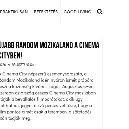
 PRAKTIKUSAN
BEFEKTETÉS
GOOD LIVING
ÚJABB RANDOM MOZIKALAND A CINEMA
CITYBEN!
2026. AUGUSZTUS 05.
A Cinema City népszerű eseménysorozata, a
Random Mozikaland idén nyáron ismét próbára
teszi a közönség kíváncsiságát. Augusztus 12-én,
szerdán az ország összes Cinema City mozijában
várják a bevállalós filmbarátokat, akik úgy
válthatnak jegyet a 120 perces vetítésre, hogy a
film pontos címét csak a teremben, a sötétedés
után tudják meg.