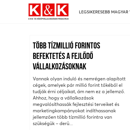
LEGSIKERESEBB MAGYAR
TÖBB TÍZMILLIÓ FORINTOS
BEFEKTETÉS A FEJLŐDŐ
VÁLLALKOZÁSOKNAK
Vannak olyan induló és nemrégen alapított
cégek, amelyek pár millió forint tőkéből el
tudják érni céljaikat, ám nem ez a jellemző.
Ahhoz, hogy a vállalkozások
megvalósíthassák fejlesztési terveiket és
marketingkampányokat indíthassanak
jellemzően több tízmillió forintra van
szükségük – derü...