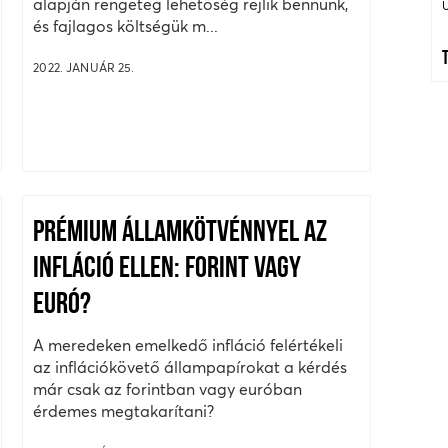
alapján rengeteg lehetőség rejlik bennünk,
és fajlagos költségük m...
2022. JANUÁR 25.
PRÉMIUM ÁLLAMKÖTVÉNNYEL AZ
INFLÁCIÓ ELLEN: FORINT VAGY
EURÓ?
A meredeken emelkedő infláció felértékeli
az inflációkövető állampapírokat a kérdés
már csak az forintban vagy euróban
érdemes megtakarítani?