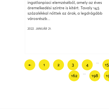
ingatlanpiaci elemzéséből, amely az éves
áremelkedési szintre is kitért. Tavaly 14,5
százalékkal nőttek az árak, a legdrágább
városrészb...
2022. JANUÁR 21.
...
←
1
2
3
4
15
...
162
198
1