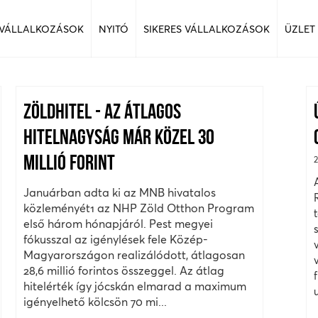
 VÁLLALKOZÁSOK
NYITÓ
SIKERES VÁLLALKOZÁSOK
ÜZLET
ZÖLDHITEL - AZ ÁTLAGOS
HITELNAGYSÁG MÁR KÖZEL 30
MILLIÓ FORINT
Januárban adta ki az MNB hivatalos
közleményét1 az NHP Zöld Otthon Program
első három hónapjáról. Pest megyei
fókusszal az igénylések fele Közép-
Magyarországon realizálódott, átlagosan
28,6 millió forintos összeggel. Az átlag
hitelérték így jócskán elmarad a maximum
igényelhető kölcsön 70 mi...