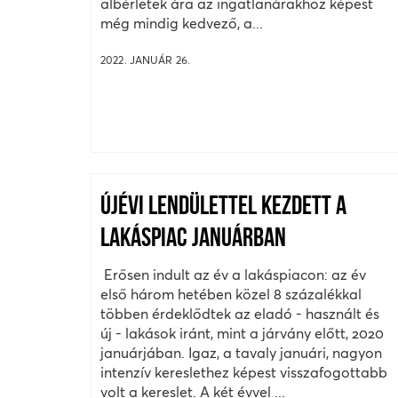
albérletek ára az ingatlanárakhoz képest
még mindig kedvező, a...
2022. JANUÁR 26.
ÚJÉVI LENDÜLETTEL KEZDETT A
LAKÁSPIAC JANUÁRBAN
Erősen indult az év a lakáspiacon: az év
első három hetében közel 8 százalékkal
többen érdeklődtek az eladó - használt és
új - lakások iránt, mint a járvány előtt, 2020
januárjában. Igaz, a tavaly januári, nagyon
intenzív kereslethez képest visszafogottabb
volt a kereslet. A két évvel ...