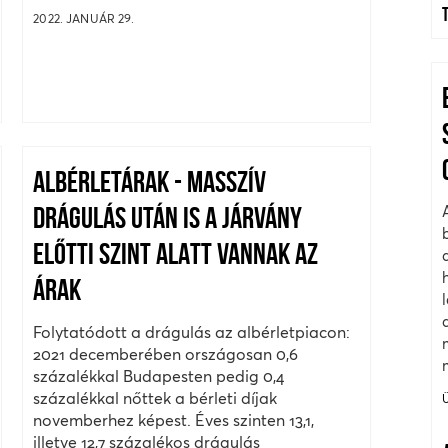
2022. JANUÁR 29.
ALBÉRLETÁRAK - MASSZÍV
DRÁGULÁS UTÁN IS A JÁRVÁNY
ELŐTTI SZINT ALATT VANNAK AZ
ÁRAK
Folytatódott a drágulás az albérletpiacon:
2021 decemberében országosan 0,6
százalékkal Budapesten pedig 0,4
százalékkal nőttek a bérleti díjak
novemberhez képest. Éves szinten 13,1,
illetve 12,7 százalékos drágulás