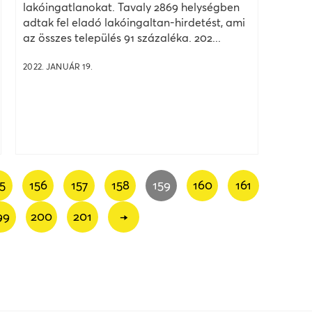
lakóingatlanokat. Tavaly 2869 helységben
adtak fel eladó lakóingaltan-hirdetést, ami
az összes település 91 százaléka. 202...
2022. JANUÁR 19.
5
156
157
158
159
160
161
99
200
201
→