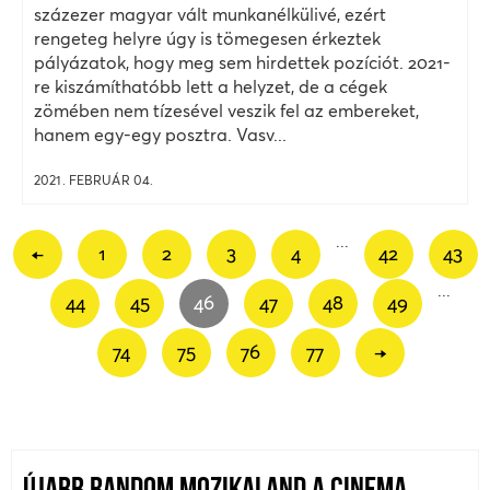
százezer magyar vált munkanélkülivé, ezért
rengeteg helyre úgy is tömegesen érkeztek
pályázatok, hogy meg sem hirdettek pozíciót. 2021-
re kiszámíthatóbb lett a helyzet, de a cégek
zömében nem tízesével veszik fel az embereket,
hanem egy-egy posztra. Vasv...
2021. FEBRUÁR 04.
...
←
1
2
3
4
42
43
...
44
45
46
47
48
49
74
75
76
77
→