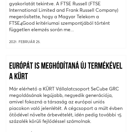
gyakorlatát tekintve. A FTSE Russell (FTSE
International Limited and Frank Russell Company)
megerősítette, hogy a Magyar Telekom a
FTSE4Good kritériumai szempontjából történt
független elemzés során me...
2021. FEBRUÁR 25.
EURÓPÁT IS MEGHÓDÍTANÁ ÚJ TERMÉKÉVEL
A KÜRT
Már elérhető a KÜRT Vállalatcsoport SeCube GRC
megoldásának legújabb, negyedik generációja,
amivel fokozná a társaság az európai uniós
piacokon való jelenlétét. A cégcsoport a múlt évben
ötödével növelte árbevételét, idén pedig további 15
százalék körüli fejlődéssel számolnak.