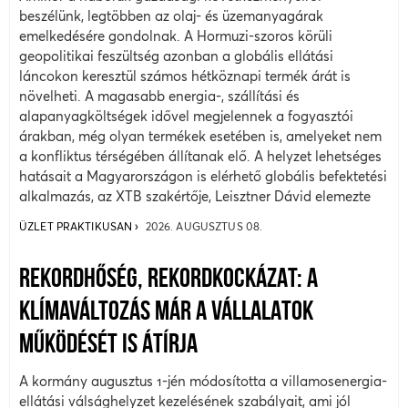
beszélünk, legtöbben az olaj- és üzemanyagárak
emelkedésére gondolnak. A Hormuzi-szoros körüli
geopolitikai feszültség azonban a globális ellátási
láncokon keresztül számos hétköznapi termék árát is
növelheti. A magasabb energia-, szállítási és
alapanyagköltségek idővel megjelennek a fogyasztói
árakban, még olyan termékek esetében is, amelyeket nem
a konfliktus térségében állítanak elő. A helyzet lehetséges
hatásait a Magyarországon is elérhető globális befektetési
alkalmazás, az XTB szakértője, Leisztner Dávid elemezte
ÜZLET PRAKTIKUSAN
2026. AUGUSZTUS 08.
REKORDHŐSÉG, REKORDKOCKÁZAT: A
KLÍMAVÁLTOZÁS MÁR A VÁLLALATOK
MŰKÖDÉSÉT IS ÁTÍRJA
A kormány augusztus 1-jén módosította a villamosenergia-
ellátási válsághelyzet kezelésének szabályait, ami jól