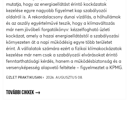
mutatja, hogy az energiaellátást érintő kockázatok
kezelése egyre nagyobb figyelmet kap szabályozói
oldalról is. A rekordalacsony dunai vízállás, a hőhullámok
és az aszály egyértelművé teszik, hogy a klímaváltozás
már nem jövőbeli forgatókönyv: kézzelfogható üzleti
kockázat, amely a hazai energiaellátástól a szabályozási
környezeten át a napi működésig egyre több területet
érint. A vállalatok számára ezért a fizikai klímakockázatok
kezelése már nem csak a szabályozói elvárásokat érintő
fenntarthatósági kérdés, hanem a működésbiztonság és a
versenyképesség alapvető feltétele – figyelmeztet a KPMG.
ÜZLET PRAKTIKUSAN
2026. AUGUSZTUS 08.
TOVÁBBI CIKKEK