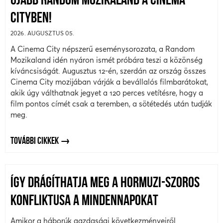
ÚJABB RANDOM MOZIKALAND A CINEMA
CITYBEN!
2026. AUGUSZTUS 05.
A Cinema City népszerű eseménysorozata, a Random
Mozikaland idén nyáron ismét próbára teszi a közönség
kíváncsiságát. Augusztus 12-én, szerdán az ország összes
Cinema City mozijában várják a bevállalós filmbarátokat,
akik úgy válthatnak jegyet a 120 perces vetítésre, hogy a
film pontos címét csak a teremben, a sötétedés után tudják
meg.
TOVÁBBI CIKKEK
ÍGY DRÁGÍTHATJA MEG A HORMUZI-SZOROS
KONFLIKTUSA A MINDENNAPOKAT
Amikor a háborúk gazdasági következményeiről