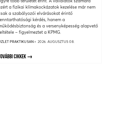
egyre több területet érint. A vállalatok számára
ezért a fizikai klímakockázatok kezelése már nem
csak a szabályozói elvárásokat érintő
fenntarthatósági kérdés, hanem a
működésbiztonság és a versenyképesség alapvető
feltétele – figyelmeztet a KPMG.
ÜZLET PRAKTIKUSAN
2026. AUGUSZTUS 08.
TOVÁBBI CIKKEK