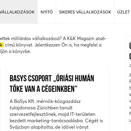
 VÁLLALKOZÁSOK
NYITÓ
SIKERES VÁLLALKOZÁSOK
ÜZLET
lettek milliárdos vállalkozássá? A K&K Magazin 2026-
ok
című könyvet. Jelentkezzen Ön is, ha megfelel a
üljön a könyvbe.
BASYS CSOPORT „ÓRIÁSI HUMÁN
TŐKE VAN A CÉGEINKBEN”
A BaSys Kft. mérnök-közgazdász
tulajdonosa Zürichben tanult
szervezetfejlesztőnek, majd IT-területen
kezdett marketing-tanácsadásba. Cégét is
Svájcban alapította, de idővel irányt