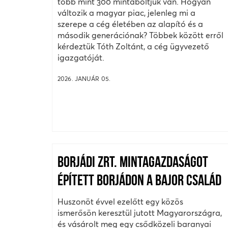
több mint 300 mintaboltjuk van. Hogyan
változik a magyar piac, jelenleg mi a
szerepe a cég életében az alapító és a
második generációnak? Többek között erről
kérdeztük Tóth Zoltánt, a cég ügyvezető
igazgatóját.
2026. JANUÁR 05.
BORJÁDI ZRT. MINTAGAZDASÁGOT
ÉPÍTETT BORJÁDON A BAJOR CSALÁD
Huszonöt évvel ezelőtt egy közös
ismerősön keresztül jutott Magyarországra,
és vásárolt meg egy csődközeli baranyai