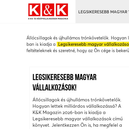
LEGSIKERESEBB MAGYAR
Állócsillagok és újhullámos trónkövetelők. Hogyan 
ban is kiadja a
Legsikeresebb magyar vállalkozás
feltételeknek és szeretné, hogy az Ön cége is beker
LEGSIKERESEBB MAGYAR
VÁLLALKOZÁSOK!
Állócsillagok és újhullámos trónkövetelők.
Hogyan lettek milliárdos vállalkozássá? A
K&K Magazin 2026-ban is kiadja a
Legsikeresebb magyar vállalkozások című
könyvet. Jelentkezzen Ön is, ha megfelel a