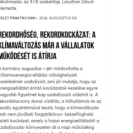
alkalmazás, az XTB szakértője, Leisztner Dávid
elemezte
ÜZLET PRAKTIKUSAN
2026. AUGUSZTUS 08.
REKORDHŐSÉG, REKORDKOCKÁZAT: A
KLÍMAVÁLTOZÁS MÁR A VÁLLALATOK
MŰKÖDÉSÉT IS ÁTÍRJA
A kormány augusztus 1-jén módosította a
villamosenergia-ellátási válsághelyzet
kezelésének szabályait, ami jól mutatja, hogy az
energiaellátást érintő kockázatok kezelése egyre
nagyobb figyelmet kap szabályozói oldalról is. A
rekordalacsony dunai vízállás, a hőhullámok és az
aszály egyértelművé teszik, hogy a klímaváltozás
már nem jövőbeli forgatókönyv: kézzelfogható
üzleti kockázat, amely a hazai energiaellátástól a
szabályozási környezeten át a napi működésig