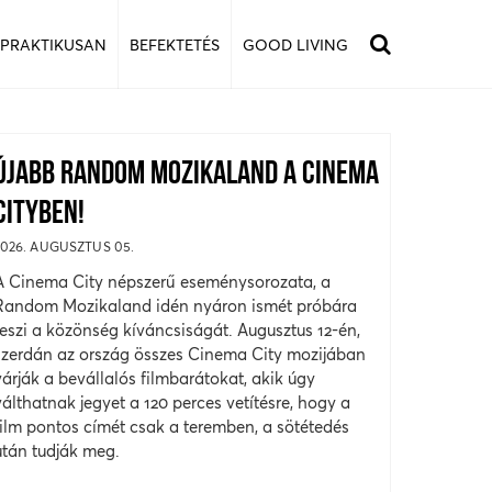
 PRAKTIKUSAN
BEFEKTETÉS
GOOD LIVING
ÚJABB RANDOM MOZIKALAND A CINEMA
CITYBEN!
2026. AUGUSZTUS 05.
A Cinema City népszerű eseménysorozata, a
Random Mozikaland idén nyáron ismét próbára
teszi a közönség kíváncsiságát. Augusztus 12-én,
szerdán az ország összes Cinema City mozijában
várják a bevállalós filmbarátokat, akik úgy
válthatnak jegyet a 120 perces vetítésre, hogy a
film pontos címét csak a teremben, a sötétedés
után tudják meg.