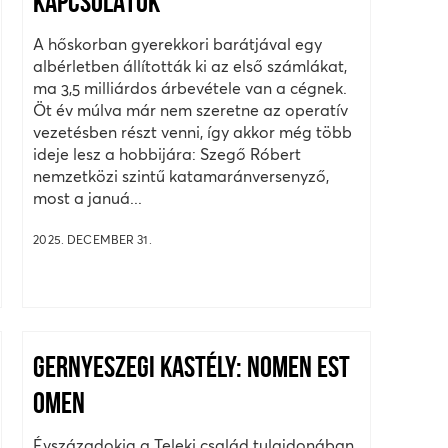
KAPCSOLATOK”
A hőskorban gyerekkori barátjával egy
albérletben állították ki az első számlákat,
ma 3,5 milliárdos árbevétele van a cégnek.
Öt év múlva már nem szeretne az operatív
vezetésben részt venni, így akkor még több
ideje lesz a hobbijára: Szegő Róbert
nemzetközi szintű katamaránversenyző,
most a januá...
2025. DECEMBER 31.
GERNYESZEGI KASTÉLY: NOMEN EST
OMEN
Évszázadokig a Teleki család tulajdonában