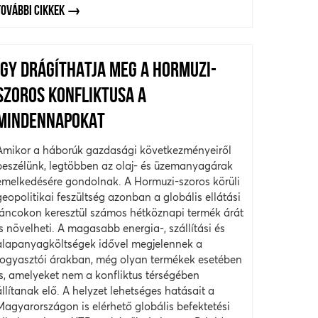
TOVÁBBI CIKKEK
ÍGY DRÁGÍTHATJA MEG A HORMUZI-
SZOROS KONFLIKTUSA A
MINDENNAPOKAT
Amikor a háborúk gazdasági következményeiről
beszélünk, legtöbben az olaj- és üzemanyagárak
emelkedésére gondolnak. A Hormuzi-szoros körüli
geopolitikai feszültség azonban a globális ellátási
láncokon keresztül számos hétköznapi termék árát
is növelheti. A magasabb energia-, szállítási és
alapanyagköltségek idővel megjelennek a
fogyasztói árakban, még olyan termékek esetében
is, amelyeket nem a konfliktus térségében
állítanak elő. A helyzet lehetséges hatásait a
Magyarországon is elérhető globális befektetési