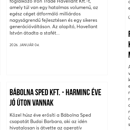
foglalkozó Iron Trade Havellant Kft.-t,
amely túl van egy hatalmas volumenű, az
egész céget átformáló milliárdos
nagyságrendű fejlesztésen és egy sikeres
generációváltáson. Az alapító, Havellant
István átadta a stafét...
2026. JANUÁR 04.
BÁBOLNA SPED KFT. - HARMINC ÉVE
JÓ ÚTON VANNAK
Közel húsz éve erősíti a Bábolna Sped
csapatát Budai Barbara, aki az idén
hivatalosan is átvette az operatív