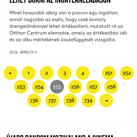
LEHET BUKNI AZ INGATLANELADÁSON
Minél hosszabb ideig van a piacon egy ingatlan,
annál nagyobb az esély, hogy csak komoly
árengedménnyel lehet értékesíteni, mutatott rá az
Otthon Centrum elemzése, amely az értékesítési idő
és az alku mértékének összefüggését vizsgálta.
2024. ÁPRILIS 11.
...
←
1
2
3
4
251
252
...
253
254
255
256
257
258
736
737
738
739
→