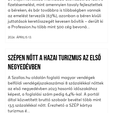
fizetésemelést, mint amennyien tavaly fejlesztettek
a béreken, és bár továbbra is többségben vannak
az emelést tervezők (63%), azonban a béren kívüli
juttatások keretösszegét kevesen bővítik – derült ki
a Profession.hu több mint 500 cég bevoná...
2024. ÁPRILIS 13.
SZÉPEN NŐTT A HAZAI TURIZMUS AZ ELSŐ
NEGYEDÉVBEN
A Szallas.hu oldalán foglaló magyar vendégek
belföldi vendégéjszakaszámai 8 százalékkal nőttek
az első negyedévben 2023 hasonló időszakához
képest, a foglalási szám pedig 6,4%-kal. A portál
által közvetített bruttó szobaár bevétel több mint
13,5 százalékkal nőtt. Érezhető a SZÉP kártya
turizmus é...