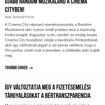
ÚJABB RANDOM MOZIKALAND A CINEMA
CITYBEN!
2026. AUGUSZTUS 05.
A Cinema City népszerű eseménysorozata, a Random
Mozikaland idén nyáron ismét próbára teszi a közönség
kíváncsiságát. Augusztus 12-én, szerdán az ország összes
Cinema City mozijában várják a bevállalós filmbarátokat,
akik úgy válthatnak jegyet a 120 perces vetítésre, hogy a
film pontos címét csak a teremben, a sötétedés után tudják
meg.
TOVÁBBI CIKKEK
ÍGY VÁLTOZTATJA MEG A FIZETÉSEMELÉSI
TÁRGYALÁSOKAT A BÉRTRANSZPARENCIA