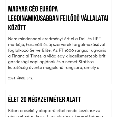
MAGYAR CÉG EURÓPA
LEGDINAMIKUSABBAN FEJLŐDŐ VÁLLALATAI
KÖZÖTT
Nem mindennapi eredményt ért el a Dell és HPE
márkájú, használt és új szerverek forgalmazásával
foglalkozó ServerElite. Az FT 1000 rangsor ugyanis
a Financial Times, a világ egyik legelismertebb brit
gazdasági napilapjának és a német Statista
kutatócég évente megjelenő rangsora, amely a...
2024. ÁPRILIS 12.
ÉLET 20 NÉGYZETMÉTER ALATT
Kitart a csekély alapterülettel rendelkező, 10-20
négyzetméter közötti minilakások keresettsége a