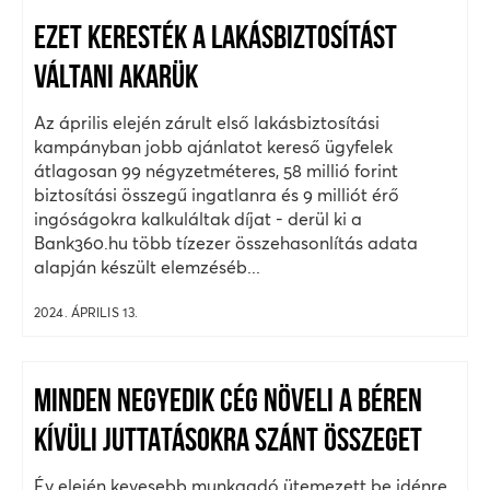
EZET KERESTÉK A LAKÁSBIZTOSÍTÁST
VÁLTANI AKARÜK
Az április elején zárult első lakásbiztosítási
kampányban jobb ajánlatot kereső ügyfelek
átlagosan 99 négyzetméteres, 58 millió forint
biztosítási összegű ingatlanra és 9 milliót érő
ingóságokra kalkuláltak díjat - derül ki a
Bank360.hu több tízezer összehasonlítás adata
alapján készült elemzéséb...
2024. ÁPRILIS 13.
MINDEN NEGYEDIK CÉG NÖVELI A BÉREN
KÍVÜLI JUTTATÁSOKRA SZÁNT ÖSSZEGET
Év elején kevesebb munkaadó ütemezett be idénre