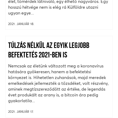
élet, tömérdek látnivaló, egy élhető nagyváros. Egy
hosszú hétvége nem is elég rá Külföldre utazni
ugyan egye...
2021. JANUÁR 18.
TÚLZÁS NÉLKÜL AZ EGYIK LEGJOBB
BEFEKTETÉS 2021-BEN IS
Nemcsak az életünk változott meg a koronavírus
hatására gyökeresen, hanem a befektetési
környezet is. Hihetetlen zuhanások, majd meredek
emelkedések jellemezték a tőzsdéket, volt részvény,
aminek megtízszereződött az értéke, de legendás
évet produkált az arany is, a bitcoin ára pedig
gyakorlatila...
2021. JANUÁR 17.