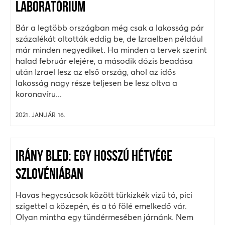
LABORATÓRIUM
Bár a legtöbb országban még csak a lakosság pár
százalékát oltották eddig be, de Izraelben például
már minden negyediket. Ha minden a tervek szerint
halad február elejére, a második dózis beadása
után Izrael lesz az első ország, ahol az idős
lakosság nagy része teljesen be lesz oltva a
koronavíru...
2021. JANUÁR 16.
IRÁNY BLED: EGY HOSSZÚ HÉTVÉGE
SZLOVÉNIÁBAN
Havas hegycsúcsok között türkizkék vizű tó, pici
szigettel a közepén, és a tó fölé emelkedő vár.
Olyan mintha egy tündérmesében járnánk. Nem