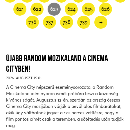
...
621
622
623
624
625
626
736
737
738
739
→
ÚJABB RANDOM MOZIKALAND A CINEMA
CITYBEN!
2026. AUGUSZTUS 05.
A Cinema City népszerű eseménysorozata, a Random
Mozikaland idén nyáron ismét próbára teszi a közönség
kíváncsiságát. Augusztus 12-én, szerdán az ország összes
Cinema City mozijában várják a bevállalós filmbarátokat,
akik úgy válthatnak jegyet a 120 perces vetítésre, hogy a
film pontos címét csak a teremben, a sötétedés után tudják
meg.