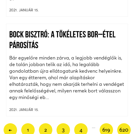
2021. JANUÁR 15.
BOCK BISZTRÓ: A TÖKÉLETES BOR–ÉTEL
PÁROSÍTÁS
Bár egyelőre minden zárva, a legjobb vendéglők is,
de talán jobban telik az idő, ha legalább
gondolatban újra ellátogatunk kedvenc helyeinkre.
Van egy étterem, ahol már alapításkor
elhatározták, hogy nem akarják terhelni a vendéget
annak felelősségével, milyen remek bort válasszon
egy minőségi eb...
2021. JANUÁR 15.
...
←
1
2
3
4
619
620