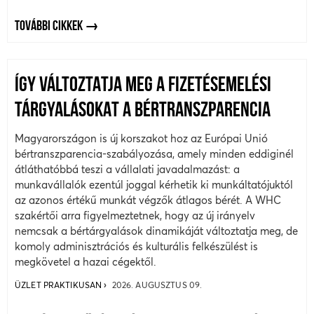
TOVÁBBI CIKKEK
ÍGY VÁLTOZTATJA MEG A FIZETÉSEMELÉSI
TÁRGYALÁSOKAT A BÉRTRANSZPARENCIA
Magyarországon is új korszakot hoz az Európai Unió
bértranszparencia-szabályozása, amely minden eddiginél
átláthatóbbá teszi a vállalati javadalmazást: a
munkavállalók ezentúl joggal kérhetik ki munkáltatójuktól
az azonos értékű munkát végzők átlagos bérét. A WHC
szakértői arra figyelmeztetnek, hogy az új irányelv
nemcsak a bértárgyalások dinamikáját változtatja meg, de
komoly adminisztrációs és kulturális felkészülést is
megkövetel a hazai cégektől.
ÜZLET PRAKTIKUSAN
2026. AUGUSZTUS 09.