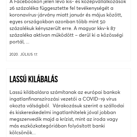
A Facebookon jelen lévő kis- és középvállalkozások
26 százaléka függesztette fel tevékenységét a
koronavírus-járvány miatt január és május között,
egyes országokban azonban több mint 50
százalékuk kényszerült erre. A magyar kkv-k 87
százaléka aktívan működött – derül ki a közösségi
portál, ...
2020. JÚLIUS 17.
LASSÚ KILÁBALÁS
Lassú kilábalásra számítanak az európai bankok
ingatlanfinanszírozási vezetői a COVID-19 vírus
okozta válságból. Várakozásuk szerint a szállodai
és kiskereskedelmi ingatlanhitelek jóval jobban
megszenvedik majd a krízist, mint az iroda vagy
más eszközkategóriában folyósított banki
kölcsönök...