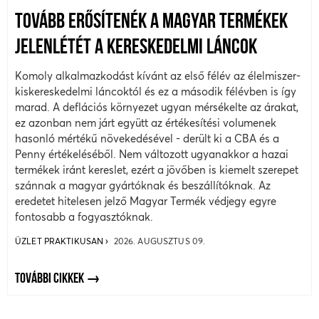
TOVÁBB ERŐSÍTENÉK A MAGYAR TERMÉKEK
JELENLÉTÉT A KERESKEDELMI LÁNCOK
Komoly alkalmazkodást kívánt az első félév az élelmiszer-
kiskereskedelmi láncoktól és ez a második félévben is így
marad. A deflációs környezet ugyan mérsékelte az árakat,
ez azonban nem járt együtt az értékesítési volumenek
hasonló mértékű növekedésével - derült ki a CBA és a
Penny értékeléséből. Nem változott ugyanakkor a hazai
termékek iránt kereslet, ezért a jövőben is kiemelt szerepet
szánnak a magyar gyártóknak és beszállítóknak. Az
eredetet hitelesen jelző Magyar Termék védjegy egyre
fontosabb a fogyasztóknak.
ÜZLET PRAKTIKUSAN
2026. AUGUSZTUS 09.
TOVÁBBI CIKKEK