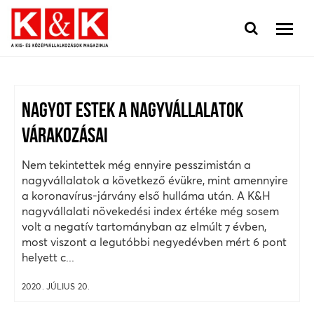
NAGYOT ESTEK A NAGYVÁLLALATOK
VÁRAKOZÁSAI
Nem tekintettek még ennyire pesszimistán a
nagyvállalatok a következő évükre, mint amennyire
a koronavírus-járvány első hulláma után. A K&H
nagyvállalati növekedési index értéke még sosem
volt a negatív tartományban az elmúlt 7 évben,
most viszont a legutóbbi negyedévben mért 6 pont
helyett c...
2020. JÚLIUS 20.