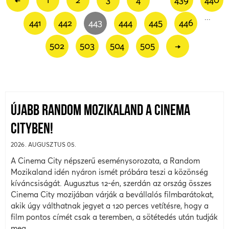
...
441
442
443
444
445
446
502
503
504
505
→
ÚJABB RANDOM MOZIKALAND A CINEMA
CITYBEN!
2026. AUGUSZTUS 05.
A Cinema City népszerű eseménysorozata, a Random
Mozikaland idén nyáron ismét próbára teszi a közönség
kíváncsiságát. Augusztus 12-én, szerdán az ország összes
Cinema City mozijában várják a bevállalós filmbarátokat,
akik úgy válthatnak jegyet a 120 perces vetítésre, hogy a
film pontos címét csak a teremben, a sötétedés után tudják
meg.