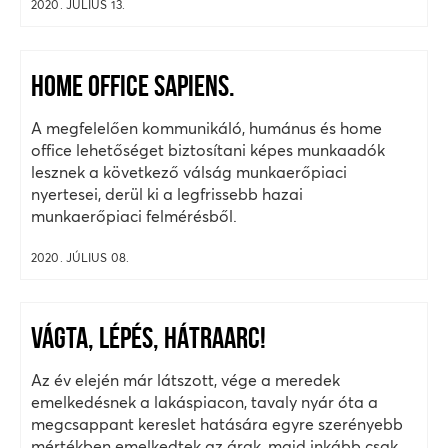
2020. JÚLIUS 13.
HOME OFFICE SAPIENS.
A megfelelően kommunikáló, humánus és home
office lehetőséget biztosítani képes munkaadók
lesznek a következő válság munkaerőpiaci
nyertesei, derül ki a legfrissebb hazai
munkaerőpiaci felmérésből.
2020. JÚLIUS 08.
VÁGTA, LÉPÉS, HÁTRAARC!
Az év elején már látszott, vége a meredek
emelkedésnek a lakáspiacon, tavaly nyár óta a
megcsappant kereslet hatására egyre szerényebb
mértékben emelkedtek az árak, majd inkább csak