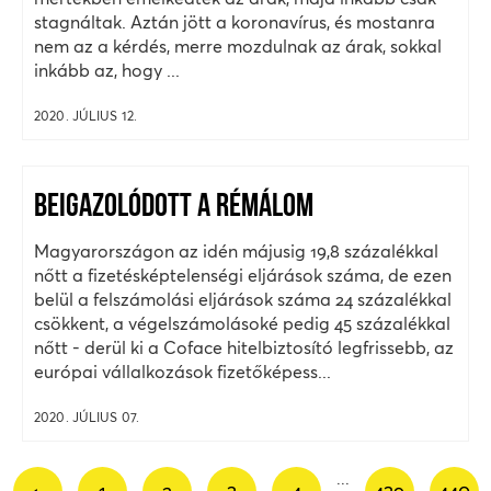
stagnáltak. Aztán jött a koronavírus, és mostanra
nem az a kérdés, merre mozdulnak az árak, sokkal
inkább az, hogy ...
2020. JÚLIUS 12.
BEIGAZOLÓDOTT A RÉMÁLOM
Magyarországon az idén májusig 19,8 százalékkal
nőtt a fizetésképtelenségi eljárások száma, de ezen
belül a felszámolási eljárások száma 24 százalékkal
csökkent, a végelszámolásoké pedig 45 százalékkal
nőtt - derül ki a Coface hitelbiztosító legfrissebb, az
európai vállalkozások fizetőképess...
2020. JÚLIUS 07.
...
←
1
2
3
4
439
440