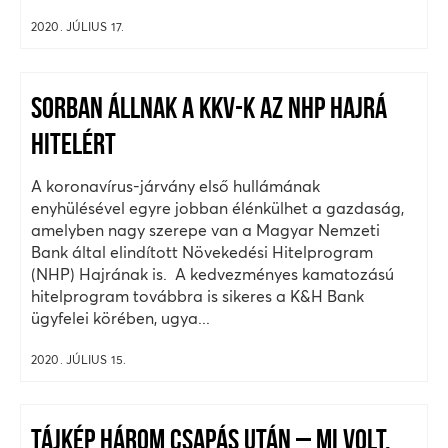
2020. JÚLIUS 17.
SORBAN ÁLLNAK A KKV-K AZ NHP HAJRÁ
HITELÉRT
A koronavírus-járvány első hullámának
enyhülésével egyre jobban élénkülhet a gazdaság,
amelyben nagy szerepe van a Magyar Nemzeti
Bank által elindított Növekedési Hitelprogram
(NHP) Hajrának is. A kedvezményes kamatozású
hitelprogram továbbra is sikeres a K&H Bank
ügyfelei körében, ugya...
2020. JÚLIUS 15.
TÁJKÉP HÁROM CSAPÁS UTÁN – MI VOLT,