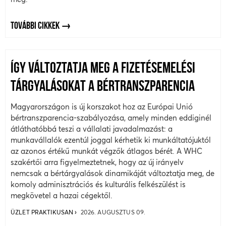
TOVÁBBI CIKKEK
ÍGY VÁLTOZTATJA MEG A FIZETÉSEMELÉSI
TÁRGYALÁSOKAT A BÉRTRANSZPARENCIA
Magyarországon is új korszakot hoz az Európai Unió
bértranszparencia-szabályozása, amely minden eddiginél
átláthatóbbá teszi a vállalati javadalmazást: a
munkavállalók ezentúl joggal kérhetik ki munkáltatójuktól
az azonos értékű munkát végzők átlagos bérét. A WHC
szakértői arra figyelmeztetnek, hogy az új irányelv
nemcsak a bértárgyalások dinamikáját változtatja meg, de
komoly adminisztrációs és kulturális felkészülést is
megkövetel a hazai cégektől.
ÜZLET PRAKTIKUSAN
2026. AUGUSZTUS 09.