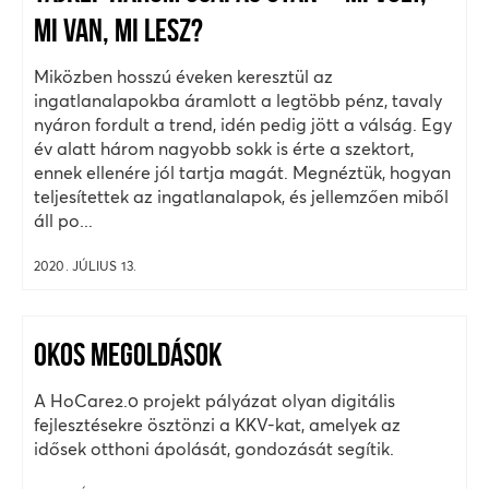
MI VAN, MI LESZ?
Miközben hosszú éveken keresztül az
ingatlanalapokba áramlott a legtöbb pénz, tavaly
nyáron fordult a trend, idén pedig jött a válság. Egy
év alatt három nagyobb sokk is érte a szektort,
ennek ellenére jól tartja magát. Megnéztük, hogyan
teljesítettek az ingatlanalapok, és jellemzően miből
áll po...
2020. JÚLIUS 13.
OKOS MEGOLDÁSOK
A HoCare2.0 projekt pályázat olyan digitális
fejlesztésekre ösztönzi a KKV-kat, amelyek az
idősek otthoni ápolását, gondozását segítik.