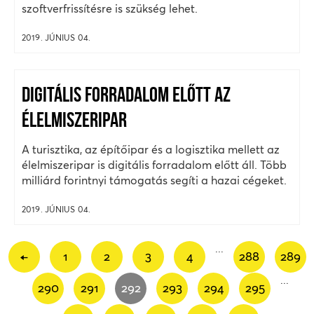
szoftverfrissítésre is szükség lehet.
2019. JÚNIUS 04.
DIGITÁLIS FORRADALOM ELŐTT AZ
ÉLELMISZERIPAR
A turisztika, az építőipar és a logisztika mellett az
élelmiszeripar is digitális forradalom előtt áll. Több
milliárd forintnyi támogatás segíti a hazai cégeket.
2019. JÚNIUS 04.
...
←
1
2
3
4
288
289
...
290
291
292
293
294
295