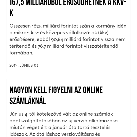
167,5 MILLIÁRDBÓL ERŐSÖDHETNEK A KKV-
K
Összesen 167,5 milliárd forintot szán a kormány idén
a mikro-, kis- és közepes vállalkozások (kkv)
erősítésére, ebből 90,84 milliárd forintot vissza nem
térítendő és 76,7 milliárd forintot visszatérítendő
formában.
2019. JÚNIUS 05.
NAGYON KELL FIGYELNI AZ ONLINE
SZÁMLÁKNÁL
Június 4-től kötelezővé vált az online számlák
adatszolgáltatásában az új verzió alkalmazása,
miután véget ért a január óta tartó tesztelési
időszak. Az átálláshoz verzióváltásra és