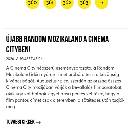
360
361
362
363
→
ÚJABB RANDOM MOZIKALAND A CINEMA
CITYBEN!
2026. AUGUSZTUS 05.
A Cinema City népszerű eseménysorozata, a Random
Mozikaland idén nyáron ismét próbára teszi a közönség
kíváncsiságát. Augusztus 12-én, szerdán az ország összes
Cinema City mozijában várják a bevállalós filmbarátokat,
akik úgy válthatnak jegyet a 120 perces vetítésre, hogy a
film pontos címét csak a teremben, a sötétedés után tudják
meg.
TOVÁBBI CIKKEK