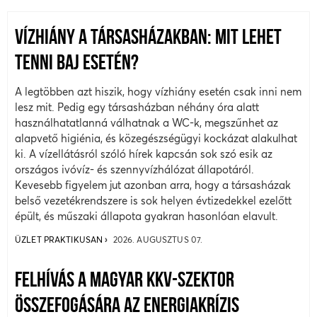
VÍZHIÁNY A TÁRSASHÁZAKBAN: MIT LEHET
TENNI BAJ ESETÉN?
A legtöbben azt hiszik, hogy vízhiány esetén csak inni nem
lesz mit. Pedig egy társasházban néhány óra alatt
használhatatlanná válhatnak a WC-k, megszűnhet az
alapvető higiénia, és közegészségügyi kockázat alakulhat
ki. A vízellátásról szóló hírek kapcsán sok szó esik az
országos ivóvíz- és szennyvízhálózat állapotáról.
Kevesebb figyelem jut azonban arra, hogy a társasházak
belső vezetékrendszere is sok helyen évtizedekkel ezelőtt
épült, és műszaki állapota gyakran hasonlóan elavult.
ÜZLET PRAKTIKUSAN
2026. AUGUSZTUS 07.
FELHÍVÁS A MAGYAR KKV-SZEKTOR
ÖSSZEFOGÁSÁRA AZ ENERGIAKRÍZIS