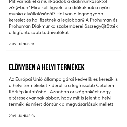
Mit várnak el a munkaadók a diákmunkásoktól
2019-ben? Mire kell figyelnie a diákoknak a nyári
munka elvállalásánál? Hol van a legnagyobb
kereslet és hol fizetnek a legjobban? A Prohuman és
Prohuman Diákmunka szakemberei összegyűjtötték
a legfontosabb tudnivalókat.
2019. JÚNIUS 11.
ELŐNYBEN A HELYI TERMÉKEK
Az Európai Unió állampolgárai kedvelik és keresik is
a helyi termékeket - derül ki a legfrissebb Cetelem
Körkép kutatásból. Azonban országonként nagy
eltérések vannak abban, hogy mit is jelent a helyi
termék, és miért döntünk a megvásárlásuk mellett.
2019. JÚNIUS 07.