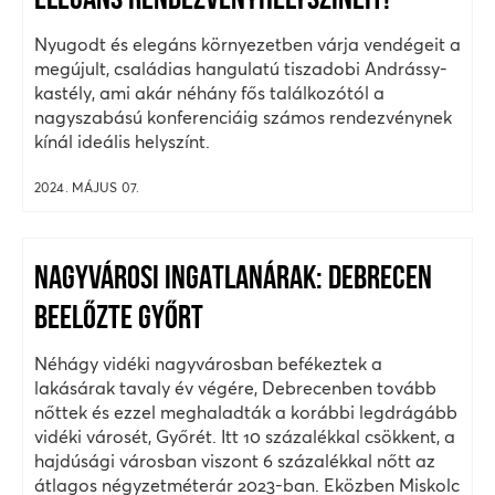
ELEGÁNS RENDEZVÉNYHELYSZÍNEIT!
Nyugodt és elegáns környezetben várja vendégeit a
megújult, családias hangulatú tiszadobi Andrássy-
kastély, ami akár néhány fős találkozótól a
nagyszabású konferenciáig számos rendezvénynek
kínál ideális helyszínt.
2024. MÁJUS 07.
NAGYVÁROSI INGATLANÁRAK: DEBRECEN
BEELŐZTE GYŐRT
Néhágy vidéki nagyvárosban befékeztek a
lakásárak tavaly év végére, Debrecenben tovább
nőttek és ezzel meghaladták a korábbi legdrágább
vidéki városét, Győrét. Itt 10 százalékkal csökkent, a
hajdúsági városban viszont 6 százalékkal nőtt az
átlagos négyzetméterár 2023-ban. Eközben Miskolc