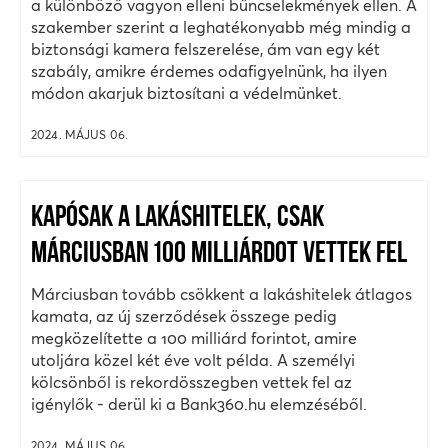
a különböző vagyon elleni bűncselekmények ellen. A
szakember szerint a leghatékonyabb még mindig a
biztonsági kamera felszerelése, ám van egy két
szabály, amikre érdemes odafigyelnünk, ha ilyen
módon akarjuk biztosítani a védelmünket.
2024. MÁJUS 06.
KAPÓSAK A LAKÁSHITELEK, CSAK
MÁRCIUSBAN 100 MILLIÁRDOT VETTEK FEL
Márciusban tovább csökkent a lakáshitelek átlagos
kamata, az új szerződések összege pedig
megközelítette a 100 milliárd forintot, amire
utoljára közel két éve volt példa. A személyi
kölcsönből is rekordösszegben vettek fel az
igénylők - derül ki a Bank360.hu elemzéséből.
2024. MÁJUS 06.