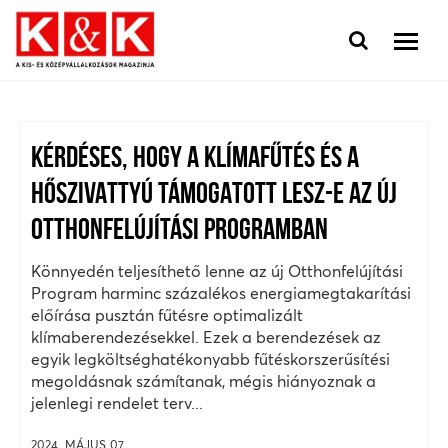
KÉRDÉSES, HOGY A KLÍMAFŰTÉS ÉS A
HŐSZIVATTYÚ TÁMOGATOTT LESZ-E AZ ÚJ
OTTHONFELÚJÍTÁSI PROGRAMBAN
Könnyedén teljesíthető lenne az új Otthonfelújítási
Program harminc százalékos energiamegtakarítási
előírása pusztán fűtésre optimalizált
klímaberendezésekkel. Ezek a berendezések az
egyik legköltséghatékonyabb fűtéskorszerűsítési
megoldásnak számítanak, mégis hiányoznak a
jelenlegi rendelet terv...
2024. MÁJUS 07.