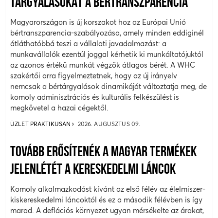
TÁRGYALÁSOKAT A BÉRTRANSZPARENCIA
Magyarországon is új korszakot hoz az Európai Unió
bértranszparencia-szabályozása, amely minden eddiginél
átláthatóbbá teszi a vállalati javadalmazást: a
munkavállalók ezentúl joggal kérhetik ki munkáltatójuktól
az azonos értékű munkát végzők átlagos bérét. A WHC
szakértői arra figyelmeztetnek, hogy az új irányelv
nemcsak a bértárgyalások dinamikáját változtatja meg, de
komoly adminisztrációs és kulturális felkészülést is
megkövetel a hazai cégektől.
ÜZLET PRAKTIKUSAN
2026. AUGUSZTUS 09.
TOVÁBB ERŐSÍTENÉK A MAGYAR TERMÉKEK
JELENLÉTÉT A KERESKEDELMI LÁNCOK
Komoly alkalmazkodást kívánt az első félév az élelmiszer-
kiskereskedelmi láncoktól és ez a második félévben is így
marad. A deflációs környezet ugyan mérsékelte az árakat,