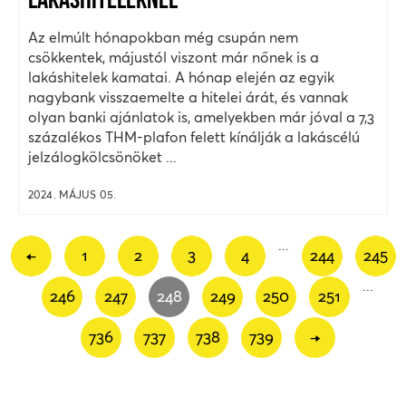
LAKÁSHITELEKNÉL
Az elmúlt hónapokban még csupán nem
csökkentek, májustól viszont már nőnek is a
lakáshitelek kamatai. A hónap elején az egyik
nagybank visszaemelte a hitelei árát, és vannak
olyan banki ajánlatok is, amelyekben már jóval a 7,3
százalékos THM-plafon felett kínálják a lakáscélú
jelzálogkölcsönöket ...
2024. MÁJUS 05.
...
←
1
2
3
4
244
245
...
246
247
248
249
250
251
736
737
738
739
→