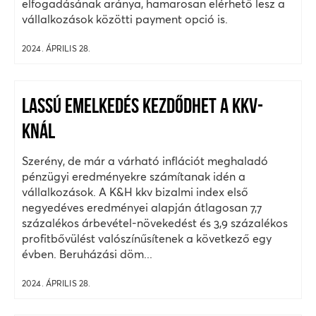
elfogadásának aránya, hamarosan elérhető lesz a
vállalkozások közötti payment opció is.
2024. ÁPRILIS 28.
LASSÚ EMELKEDÉS KEZDŐDHET A KKV-
KNÁL
Szerény, de már a várható inflációt meghaladó
pénzügyi eredményekre számítanak idén a
vállalkozások. A K&H kkv bizalmi index első
negyedéves eredményei alapján átlagosan 7,7
százalékos árbevétel-növekedést és 3,9 százalékos
profitbővülést valószínűsítenek a következő egy
évben. Beruházási döm...
2024. ÁPRILIS 28.