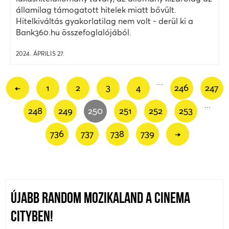
államilag támogatott hitelek miatt bővült.
Hitelkiváltás gyakorlatilag nem volt - derül ki a
Bank360.hu összefoglalójából.
2024. ÁPRILIS 27.
...
←
1
2
3
4
246
247
...
248
249
250
251
252
253
736
737
738
739
→
ÚJABB RANDOM MOZIKALAND A CINEMA
CITYBEN!