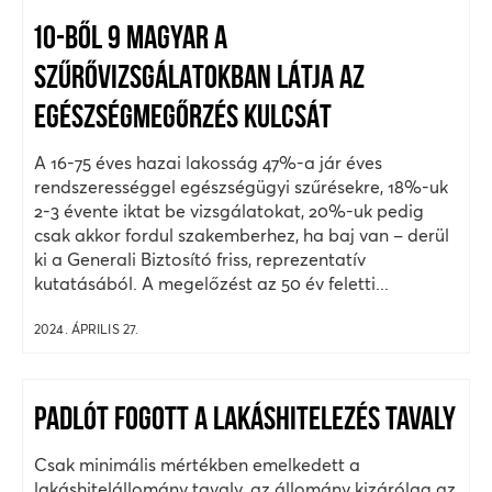
10-BŐL 9 MAGYAR A
SZŰRŐVIZSGÁLATOKBAN LÁTJA AZ
EGÉSZSÉGMEGŐRZÉS KULCSÁT
A 16-75 éves hazai lakosság 47%-a jár éves
rendszerességgel egészségügyi szűrésekre, 18%-uk
2-3 évente iktat be vizsgálatokat, 20%-uk pedig
csak akkor fordul szakemberhez, ha baj van – derül
ki a Generali Biztosító friss, reprezentatív
kutatásából. A megelőzést az 50 év feletti...
2024. ÁPRILIS 27.
PADLÓT FOGOTT A LAKÁSHITELEZÉS TAVALY
Csak minimális mértékben emelkedett a
lakáshitelállomány tavaly, az állomány kizárólag az