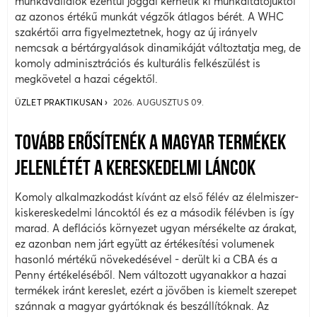
munkavállalók ezentúl joggal kérhetik ki munkáltatójuktól
az azonos értékű munkát végzők átlagos bérét. A WHC
szakértői arra figyelmeztetnek, hogy az új irányelv
nemcsak a bértárgyalások dinamikáját változtatja meg, de
komoly adminisztrációs és kulturális felkészülést is
megkövetel a hazai cégektől.
ÜZLET PRAKTIKUSAN
2026. AUGUSZTUS 09.
TOVÁBB ERŐSÍTENÉK A MAGYAR TERMÉKEK
JELENLÉTÉT A KERESKEDELMI LÁNCOK
Komoly alkalmazkodást kívánt az első félév az élelmiszer-
kiskereskedelmi láncoktól és ez a második félévben is így
marad. A deflációs környezet ugyan mérsékelte az árakat,
ez azonban nem járt együtt az értékesítési volumenek
hasonló mértékű növekedésével - derült ki a CBA és a
Penny értékeléséből. Nem változott ugyanakkor a hazai
termékek iránt kereslet, ezért a jövőben is kiemelt szerepet
szánnak a magyar gyártóknak és beszállítóknak. Az