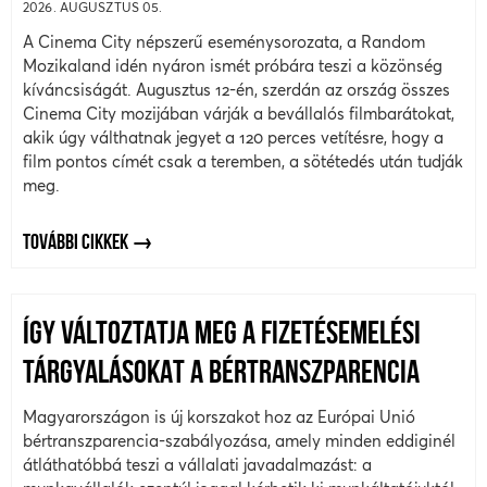
2026. AUGUSZTUS 05.
A Cinema City népszerű eseménysorozata, a Random
Mozikaland idén nyáron ismét próbára teszi a közönség
kíváncsiságát. Augusztus 12-én, szerdán az ország összes
Cinema City mozijában várják a bevállalós filmbarátokat,
akik úgy válthatnak jegyet a 120 perces vetítésre, hogy a
film pontos címét csak a teremben, a sötétedés után tudják
meg.
TOVÁBBI CIKKEK
ÍGY VÁLTOZTATJA MEG A FIZETÉSEMELÉSI
TÁRGYALÁSOKAT A BÉRTRANSZPARENCIA
Magyarországon is új korszakot hoz az Európai Unió
bértranszparencia-szabályozása, amely minden eddiginél
átláthatóbbá teszi a vállalati javadalmazást: a