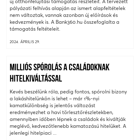
új otthonfelújítási támogatás részleteit. A tervezett
pályázati felhívás alapján az ismert alapfeltételek
nem változtak, vannak azonban új előírások és
kedvezmények is. A Bank360.hu összefoglalta a
támogatás feltételeit.
2024. ÁPRILIS 29.
MILLIÓS SPÓROLÁS A CSALÁDOKNAK
HITELKIVÁLTÁSSAL
Kevés beszélünk róla, pedig fontos, spórolni bizony
a lakáshitelünkön is lehet – már 1%-nyi
kamatkülönbség is jelentős változást
eredményezhet a havi törlesztőrészletekben,
amennyiben időben lépnek a családok és kiváltják
meglévő, kedvezőtlenebb kamatozású hitelüket. A
jelenlegi hitelpiaci ...