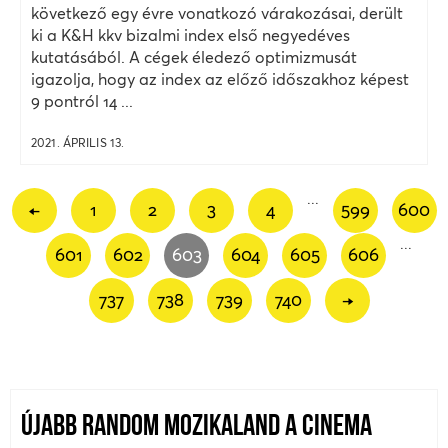
következő egy évre vonatkozó várakozásai, derült
ki a K&H kkv bizalmi index első negyedéves
kutatásából. A cégek éledező optimizmusát
igazolja, hogy az index az előző időszakhoz képest
9 pontról 14 ...
2021. ÁPRILIS 13.
...
←
1
2
3
4
599
600
...
601
602
603
604
605
606
737
738
739
740
→
ÚJABB RANDOM MOZIKALAND A CINEMA