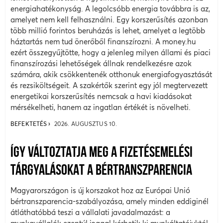
energiahatékonyság. A legolcsóbb energia továbbra is az,
amelyet nem kell felhasználni. Egy korszerűsítés azonban
több millió forintos beruházás is lehet, amelyet a legtöbb
háztartás nem tud önerőből finanszírozni. A money.hu
ezért összegyűjtötte, hogy a jelenleg milyen állami és piaci
finanszírozási lehetőségek állnak rendelkezésre azok
számára, akik csökkentenék otthonuk energiafogyasztását
és rezsiköltségeit. A szakértők szerint egy jól megtervezett
energetikai korszerűsítés nemcsak a havi kiadásokat
mérsékelheti, hanem az ingatlan értékét is növelheti.
BEFEKTETÉS
2026. AUGUSZTUS 10.
ÍGY VÁLTOZTATJA MEG A FIZETÉSEMELÉSI
TÁRGYALÁSOKAT A BÉRTRANSZPARENCIA
Magyarországon is új korszakot hoz az Európai Unió
bértranszparencia-szabályozása, amely minden eddiginél
átláthatóbbá teszi a vállalati javadalmazást: a