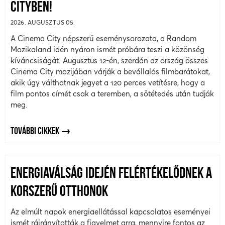
CITYBEN!
2026. AUGUSZTUS 05.
A Cinema City népszerű eseménysorozata, a Random
Mozikaland idén nyáron ismét próbára teszi a közönség
kíváncsiságát. Augusztus 12-én, szerdán az ország összes
Cinema City mozijában várják a bevállalós filmbarátokat,
akik úgy válthatnak jegyet a 120 perces vetítésre, hogy a
film pontos címét csak a teremben, a sötétedés után tudják
meg.
TOVÁBBI CIKKEK
ENERGIAVÁLSÁG IDEJÉN FELÉRTÉKELŐDNEK A
KORSZERŰ OTTHONOK
Az elmúlt napok energiaellátással kapcsolatos eseményei
ismét ráirányították a figyelmet arra, mennyire fontos az