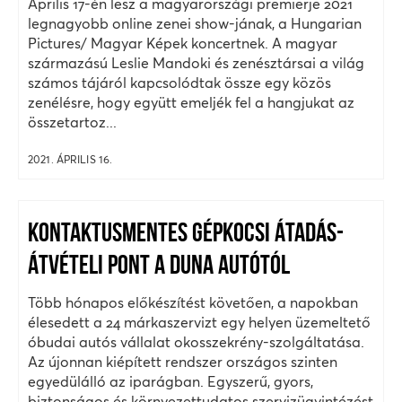
Április 17-én lesz a magyarországi premierje 2021
legnagyobb online zenei show-jának, a Hungarian
Pictures/ Magyar Képek koncertnek. A magyar
származású Leslie Mandoki és zenésztársai a világ
számos tájáról kapcsolódtak össze egy közös
zenélésre, hogy együtt emeljék fel a hangjukat az
összetartoz...
2021. ÁPRILIS 16.
KONTAKTUSMENTES GÉPKOCSI ÁTADÁS-
ÁTVÉTELI PONT A DUNA AUTÓTÓL
Több hónapos előkészítést követően, a napokban
élesedett a 24 márkaszervizt egy helyen üzemeltető
óbudai autós vállalat okosszekrény-szolgáltatása.
Az újonnan kiépített rendszer országos szinten
egyedülálló az iparágban. Egyszerű, gyors,
biztonságos és környezettudatos szervizügyintézést