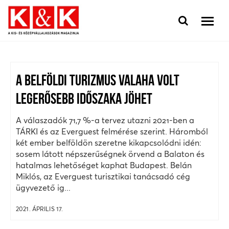
A BELFÖLDI TURIZMUS VALAHA VOLT
LEGERŐSEBB IDŐSZAKA JÖHET
A válaszadók 71,7 %-a tervez utazni 2021-ben a
TÁRKI és az Everguest felmérése szerint. Háromból
két ember belföldön szeretne kikapcsolódni idén:
sosem látott népszerűségnek örvend a Balaton és
hatalmas lehetőséget kaphat Budapest. Belán
Miklós, az Everguest turisztikai tanácsadó cég
ügyvezető ig...
2021. ÁPRILIS 17.