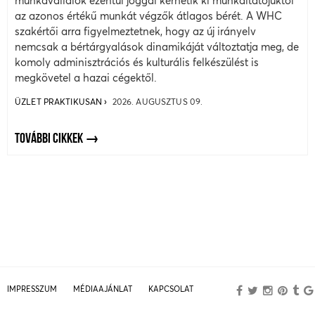
munkavállalók ezentúl joggal kérhetik ki munkáltatójuktól
az azonos értékű munkát végzők átlagos bérét. A WHC
szakértői arra figyelmeztetnek, hogy az új irányelv
nemcsak a bértárgyalások dinamikáját változtatja meg, de
komoly adminisztrációs és kulturális felkészülést is
megkövetel a hazai cégektől.
ÜZLET PRAKTIKUSAN
2026. AUGUSZTUS 09.
TOVÁBBI CIKKEK
IMPRESSZUM
MÉDIAAJÁNLAT
KAPCSOLAT