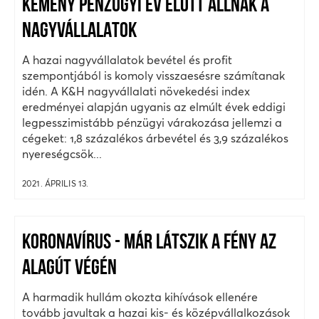
KEMÉNY PÉNZÜGYI ÉV ELŐTT ÁLLNAK A
NAGYVÁLLALATOK
A hazai nagyvállalatok bevétel és profit
szempontjából is komoly visszaesésre számítanak
idén. A K&H nagyvállalati növekedési index
eredményei alapján ugyanis az elmúlt évek eddigi
legpesszimistább pénzügyi várakozása jellemzi a
cégeket: 1,8 százalékos árbevétel és 3,9 százalékos
nyereségcsök...
2021. ÁPRILIS 13.
KORONAVÍRUS - MÁR LÁTSZIK A FÉNY AZ
ALAGÚT VÉGÉN
A harmadik hullám okozta kihívások ellenére
tovább javultak a hazai kis- és középvállalkozások