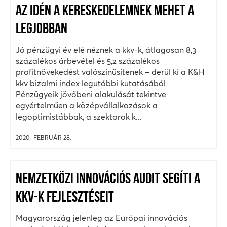
AZ IDÉN A KERESKEDELEMNEK MEHET A
LEGJOBBAN
Jó pénzügyi év elé néznek a kkv-k, átlagosan 8,3
százalékos árbevétel és 5,2 százalékos
profitnövekedést valószínűsítenek – derül ki a K&H
kkv bizalmi index legutóbbi kutatásából.
Pénzügyeik jövőbeni alakulását tekintve
egyértelműen a középvállalkozások a
legoptimistábbak, a szektorok k...
2020. FEBRUÁR 28.
NEMZETKÖZI INNOVÁCIÓS AUDIT SEGÍTI A
KKV-K FEJLESZTÉSEIT
Magyarország jelenleg az Európai innovációs