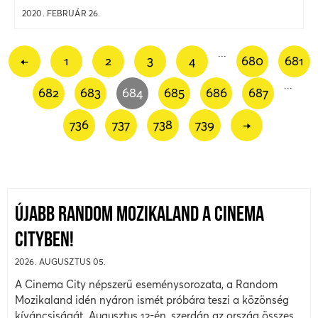
2020. FEBRUÁR 26.
...
←
1
2
3
4
680
681
...
682
683
684
685
686
687
736
737
738
739
→
ÚJABB RANDOM MOZIKALAND A CINEMA
CITYBEN!
2026. AUGUSZTUS 05.
A Cinema City népszerű eseménysorozata, a Random
Mozikaland idén nyáron ismét próbára teszi a közönség
kíváncsiságát. Augusztus 12-én, szerdán az ország összes