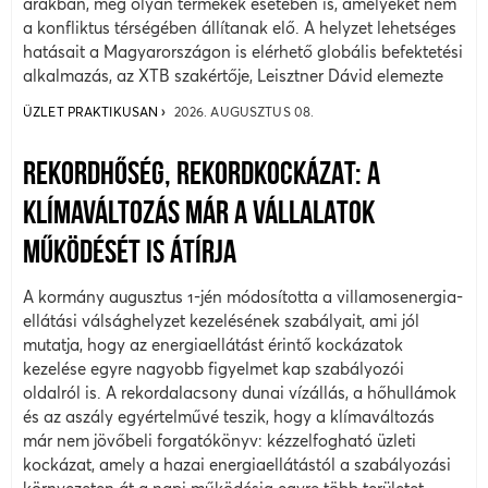
árakban, még olyan termékek esetében is, amelyeket nem
a konfliktus térségében állítanak elő. A helyzet lehetséges
hatásait a Magyarországon is elérhető globális befektetési
alkalmazás, az XTB szakértője, Leisztner Dávid elemezte
ÜZLET PRAKTIKUSAN
2026. AUGUSZTUS 08.
REKORDHŐSÉG, REKORDKOCKÁZAT: A
KLÍMAVÁLTOZÁS MÁR A VÁLLALATOK
MŰKÖDÉSÉT IS ÁTÍRJA
A kormány augusztus 1-jén módosította a villamosenergia-
ellátási válsághelyzet kezelésének szabályait, ami jól
mutatja, hogy az energiaellátást érintő kockázatok
kezelése egyre nagyobb figyelmet kap szabályozói
oldalról is. A rekordalacsony dunai vízállás, a hőhullámok
és az aszály egyértelművé teszik, hogy a klímaváltozás
már nem jövőbeli forgatókönyv: kézzelfogható üzleti
kockázat, amely a hazai energiaellátástól a szabályozási