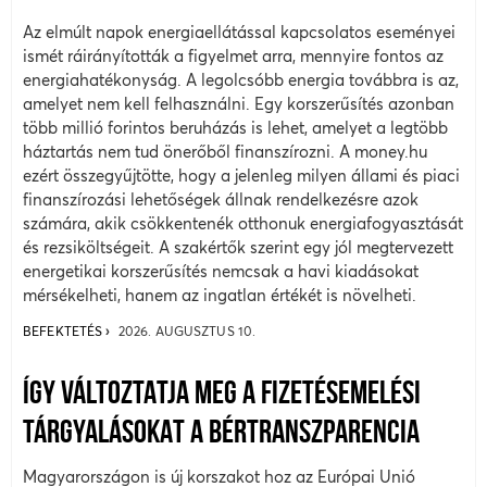
Az elmúlt napok energiaellátással kapcsolatos eseményei
ismét ráirányították a figyelmet arra, mennyire fontos az
energiahatékonyság. A legolcsóbb energia továbbra is az,
amelyet nem kell felhasználni. Egy korszerűsítés azonban
több millió forintos beruházás is lehet, amelyet a legtöbb
háztartás nem tud önerőből finanszírozni. A money.hu
ezért összegyűjtötte, hogy a jelenleg milyen állami és piaci
finanszírozási lehetőségek állnak rendelkezésre azok
számára, akik csökkentenék otthonuk energiafogyasztását
és rezsiköltségeit. A szakértők szerint egy jól megtervezett
energetikai korszerűsítés nemcsak a havi kiadásokat
mérsékelheti, hanem az ingatlan értékét is növelheti.
BEFEKTETÉS
2026. AUGUSZTUS 10.
ÍGY VÁLTOZTATJA MEG A FIZETÉSEMELÉSI
TÁRGYALÁSOKAT A BÉRTRANSZPARENCIA
Magyarországon is új korszakot hoz az Európai Unió