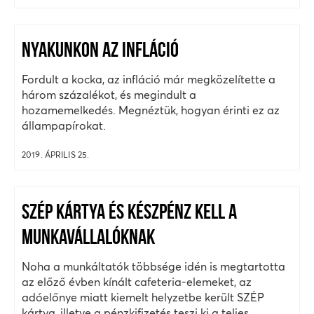
NYAKUNKON AZ INFLÁCIÓ
Fordult a kocka, az infláció már megközelítette a
három százalékot, és megindult a
hozamemelkedés. Megnéztük, hogyan érinti ez az
állampapírokat.
2019. ÁPRILIS 25.
SZÉP KÁRTYA ÉS KÉSZPÉNZ KELL A
MUNKAVÁLLALÓKNAK
Noha a munkáltatók többsége idén is megtartotta
az előző évben kínált cafeteria-elemeket, az
adóelőnye miatt kiemelt helyzetbe került SZÉP
kártya, illetve a pénzkifizetés teszi ki a teljes