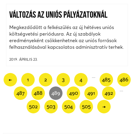
VÁLTOZÁS AZ UNIÓS PÁLYÁZATOKNÁL
Megkezdődött a felkészülés az új hétéves uniós
költségvetési periódusra. Az új szabályok
eredményeként csökkenhetnek az uniós források
felhasználásával kapcsolatos adminisztratív terhek.
2019. ÁPRILIS 23.
...
←
1
2
3
4
485
486
...
487
488
489
490
491
492
502
503
504
505
→