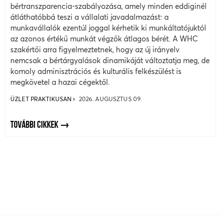
bértranszparencia-szabályozása, amely minden eddiginél
átláthatóbbá teszi a vállalati javadalmazást: a
munkavállalók ezentúl joggal kérhetik ki munkáltatójuktól
az azonos értékű munkát végzők átlagos bérét. A WHC
szakértői arra figyelmeztetnek, hogy az új irányelv
nemcsak a bértárgyalások dinamikáját változtatja meg, de
komoly adminisztrációs és kulturális felkészülést is
megkövetel a hazai cégektől.
ÜZLET PRAKTIKUSAN
2026. AUGUSZTUS 09.
TOVÁBBI CIKKEK