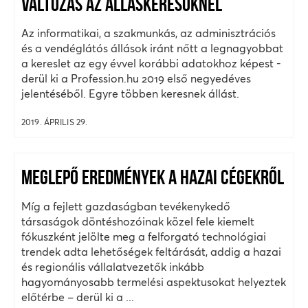
VÁLTOZÁS AZ ÁLLÁSKERESŐKNÉL
Az informatikai, a szakmunkás, az adminisztrációs
és a vendéglátós állások iránt nőtt a legnagyobbat
a kereslet az egy évvel korábbi adatokhoz képest -
derül ki a Profession.hu 2019 első negyedéves
jelentéséből. Egyre többen keresnek állást.
2019. ÁPRILIS 29.
MEGLEPŐ EREDMÉNYEK A HAZAI CÉGEKRŐL
Míg a fejlett gazdaságban tevékenykedő
társaságok döntéshozóinak közel fele kiemelt
fókuszként jelölte meg a felforgató technológiai
trendek adta lehetőségek feltárását, addig a hazai
és regionális vállalatvezetők inkább
hagyományosabb termelési aspektusokat helyeztek
előtérbe – derül ki a ...