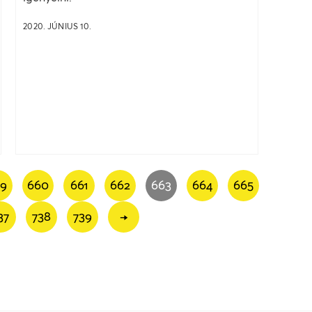
2020. JÚNIUS 10.
59
660
661
662
663
664
665
37
738
739
→