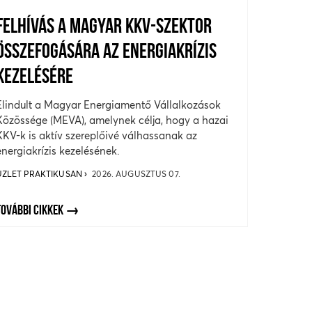
FELHÍVÁS A MAGYAR KKV-SZEKTOR
ÖSSZEFOGÁSÁRA AZ ENERGIAKRÍZIS
KEZELÉSÉRE
Elindult a Magyar Energiamentő Vállalkozások
Közössége (MEVA), amelynek célja, hogy a hazai
KKV-k is aktív szereplőivé válhassanak az
energiakrízis kezelésének.
ÜZLET PRAKTIKUSAN
2026. AUGUSZTUS 07.
TOVÁBBI CIKKEK