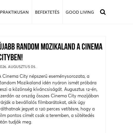
 PRAKTIKUSAN
BEFEKTETÉS
GOOD LIVING
ÚJABB RANDOM MOZIKALAND A CINEMA
CITYBEN!
2026. AUGUSZTUS 05.
A Cinema City népszerű eseménysorozata, a
Random Mozikaland idén nyáron ismét próbára
teszi a közönség kíváncsiságát. Augusztus 12-én,
szerdán az ország összes Cinema City mozijában
várják a bevállalós filmbarátokat, akik úgy
válthatnak jegyet a 120 perces vetítésre, hogy a
film pontos címét csak a teremben, a sötétedés
után tudják meg.