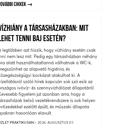
TOVÁBBI CIKKEK
VÍZHIÁNY A TÁRSASHÁZAKBAN: MIT
LEHET TENNI BAJ ESETÉN?
A legtöbben azt hiszik, hogy vízhiány esetén csak
inni nem lesz mit. Pedig egy társasházban néhány
óra alatt használhatatlanná válhatnak a WC-k,
megszűnhet az alapvető higiénia, és
közegészségügyi kockázat alakulhat ki. A
vízellátásról szóló hírek kapcsán sok szó esik az
országos ivóvíz- és szennyvízhálózat állapotáról.
Kevesebb figyelem jut azonban arra, hogy a
társasházak belső vezetékrendszere is sok helyen
évtizedekkel ezelőtt épült, és műszaki állapota
gyakran hasonlóan elavult.
ÜZLET PRAKTIKUSAN
2026. AUGUSZTUS 07.