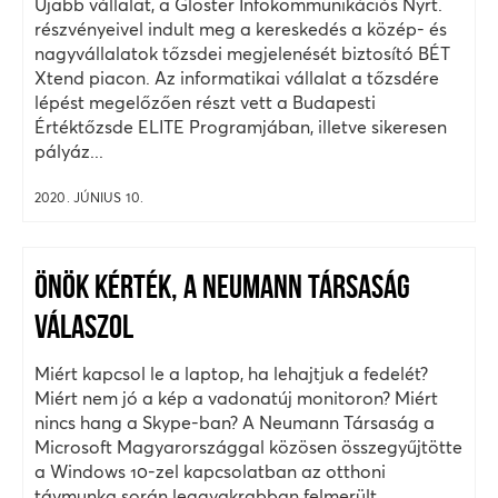
Újabb vállalat, a Gloster Infokommunikációs Nyrt.
részvényeivel indult meg a kereskedés a közép- és
nagyvállalatok tőzsdei megjelenését biztosító BÉT
Xtend piacon. Az informatikai vállalat a tőzsdére
lépést megelőzően részt vett a Budapesti
Értéktőzsde ELITE Programjában, illetve sikeresen
pályáz...
2020. JÚNIUS 10.
ÖNÖK KÉRTÉK, A NEUMANN TÁRSASÁG
VÁLASZOL
Miért kapcsol le a laptop, ha lehajtjuk a fedelét?
Miért nem jó a kép a vadonatúj monitoron? Miért
nincs hang a Skype-ban? A Neumann Társaság a
Microsoft Magyarországgal közösen összegyűjtötte
a Windows 10-zel kapcsolatban az otthoni
távmunka során leggyakrabban felmerült