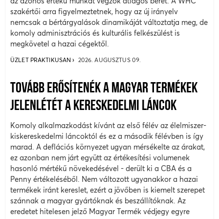
az azonos értékű munkát végzők átlagos bérét. A WHC
szakértői arra figyelmeztetnek, hogy az új irányelv
nemcsak a bértárgyalások dinamikáját változtatja meg, de
komoly adminisztrációs és kulturális felkészülést is
megkövetel a hazai cégektől.
ÜZLET PRAKTIKUSAN
2026. AUGUSZTUS 09.
TOVÁBB ERŐSÍTENÉK A MAGYAR TERMÉKEK
JELENLÉTÉT A KERESKEDELMI LÁNCOK
Komoly alkalmazkodást kívánt az első félév az élelmiszer-
kiskereskedelmi láncoktól és ez a második félévben is így
marad. A deflációs környezet ugyan mérsékelte az árakat,
ez azonban nem járt együtt az értékesítési volumenek
hasonló mértékű növekedésével - derült ki a CBA és a
Penny értékeléséből. Nem változott ugyanakkor a hazai
termékek iránt kereslet, ezért a jövőben is kiemelt szerepet
szánnak a magyar gyártóknak és beszállítóknak. Az
eredetet hitelesen jelző Magyar Termék védjegy egyre