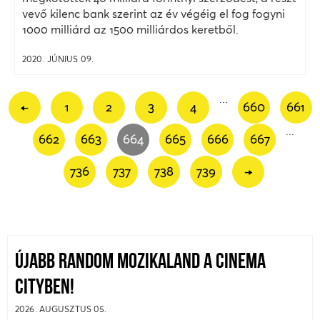
vevő kilenc bank szerint az év végéig el fog fogyni
1000 milliárd az 1500 milliárdos keretből.
2020. JÚNIUS 09.
...
←
1
2
3
4
660
661
...
662
663
664
665
666
667
736
737
738
739
→
ÚJABB RANDOM MOZIKALAND A CINEMA
CITYBEN!
2026. AUGUSZTUS 05.