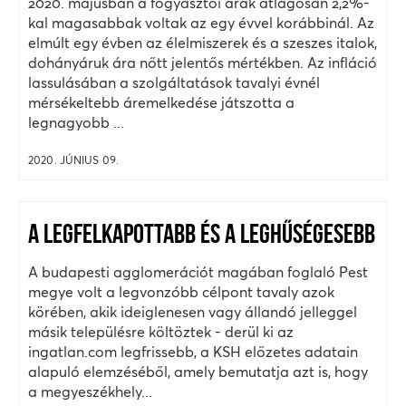
2020. májusban a fogyasztói árak átlagosan 2,2%-
kal magasabbak voltak az egy évvel korábbinál. Az
elmúlt egy évben az élelmiszerek és a szeszes italok,
dohányáruk ára nőtt jelentős mértékben. Az infláció
lassulásában a szolgáltatások tavalyi évnél
mérsékeltebb áremelkedése játszotta a
legnagyobb ...
2020. JÚNIUS 09.
A LEGFELKAPOTTABB ÉS A LEGHŰSÉGESEBB
A budapesti agglomerációt magában foglaló Pest
megye volt a legvonzóbb célpont tavaly azok
körében, akik ideiglenesen vagy állandó jelleggel
másik településre költöztek - derül ki az
ingatlan.com legfrissebb, a KSH előzetes adatain
alapuló elemzéséből, amely bemutatja azt is, hogy
a megyeszékhely...