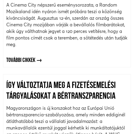
A Cinema City népszerű eseménysorozata, a Random
Mozikaland idén nyáron ismét próbára teszi a közönség
kíváncsiságát. Augusztus 12-én, szerdán az ország összes
Cinema City mozijában várják a bevállalós filmbarátokat,
akik úgy válthatnak jegyet a 120 perces vetítésre, hogy a
film pontos címét csak a teremben, a sötétedés után tudják
meg.
TOVÁBBI CIKKEK
ÍGY VÁLTOZTATJA MEG A FIZETÉSEMELÉSI
TÁRGYALÁSOKAT A BÉRTRANSZPARENCIA
Magyarországon is új korszakot hoz az Európai Unió
bértranszparencia-szabályozása, amely minden eddiginél
átláthatóbbá teszi a vállalati javadalmazást: a
munkavállalók ezentúl joggal kérhetik ki munkáltatójuktól