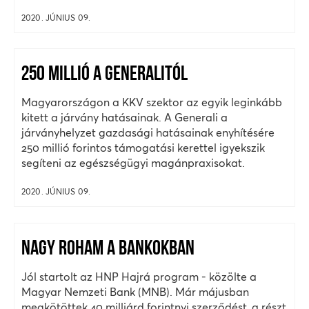
2020. JÚNIUS 09.
250 MILLIÓ A GENERALITÓL
Magyarországon a KKV szektor az egyik leginkább
kitett a járvány hatásainak. A Generali a
járványhelyzet gazdasági hatásainak enyhítésére
250 millió forintos támogatási kerettel igyekszik
segíteni az egészségügyi magánpraxisokat.
2020. JÚNIUS 09.
NAGY ROHAM A BANKOKBAN
Jól startolt az HNP Hajrá program - közölte a
Magyar Nemzeti Bank (MNB). Már májusban
megkötöttek 40 milliárd forintnyi szerződést, a részt