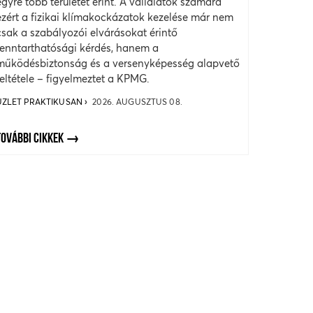
egyre több területet érint. A vállalatok számára
ezért a fizikai klímakockázatok kezelése már nem
csak a szabályozói elvárásokat érintő
fenntarthatósági kérdés, hanem a
működésbiztonság és a versenyképesség alapvető
feltétele – figyelmeztet a KPMG.
ÜZLET PRAKTIKUSAN
2026. AUGUSZTUS 08.
TOVÁBBI CIKKEK