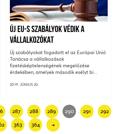
ÚJ EU-S SZABÁLYOK VÉDIK A
VÁLLALKOZÓKAT
Új szabályokat fogadott el az Európai Unió
Tanácsa a vállalkozások
fizetésképtelenségének megelőzése
érdekében, amelyek második esélyt bi...
2019. JÚNIUS 20.
86
287
288
289
290
291
292
62
363
364
→