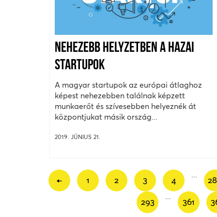
NEHEZEBB HELYZETBEN A HAZAI
STARTUPOK
A magyar startupok az európai átlaghoz
képest nehezebben találnak képzett
munkaerőt és szívesebben helyeznék át
központjukat másik ország...
2019. JÚNIUS 21.
...
←
1
2
3
4
2
...
293
361
3