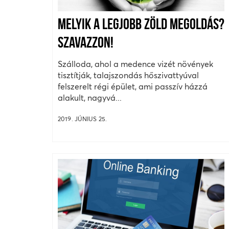
MELYIK A LEGJOBB ZÖLD MEGOLDÁS?
SZAVAZZON!
Szálloda, ahol a medence vizét növények
tisztítják, talajszondás hőszivattyúval
felszerelt régi épület, ami passzív házzá
alakult, nagyvá...
2019. JÚNIUS 25.