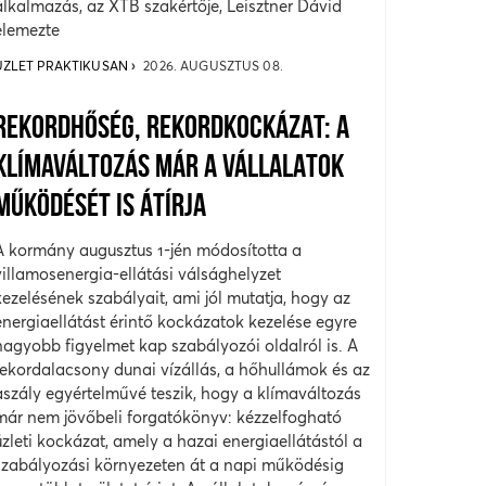
alkalmazás, az XTB szakértője, Leisztner Dávid
elemezte
ÜZLET PRAKTIKUSAN
2026. AUGUSZTUS 08.
REKORDHŐSÉG, REKORDKOCKÁZAT: A
KLÍMAVÁLTOZÁS MÁR A VÁLLALATOK
MŰKÖDÉSÉT IS ÁTÍRJA
A kormány augusztus 1-jén módosította a
villamosenergia-ellátási válsághelyzet
kezelésének szabályait, ami jól mutatja, hogy az
energiaellátást érintő kockázatok kezelése egyre
nagyobb figyelmet kap szabályozói oldalról is. A
rekordalacsony dunai vízállás, a hőhullámok és az
aszály egyértelművé teszik, hogy a klímaváltozás
már nem jövőbeli forgatókönyv: kézzelfogható
üzleti kockázat, amely a hazai energiaellátástól a
szabályozási környezeten át a napi működésig