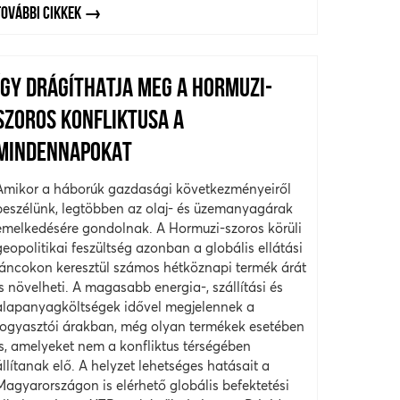
TOVÁBBI CIKKEK
ÍGY DRÁGÍTHATJA MEG A HORMUZI-
SZOROS KONFLIKTUSA A
MINDENNAPOKAT
Amikor a háborúk gazdasági következményeiről
beszélünk, legtöbben az olaj- és üzemanyagárak
emelkedésére gondolnak. A Hormuzi-szoros körüli
geopolitikai feszültség azonban a globális ellátási
láncokon keresztül számos hétköznapi termék árát
is növelheti. A magasabb energia-, szállítási és
alapanyagköltségek idővel megjelennek a
fogyasztói árakban, még olyan termékek esetében
is, amelyeket nem a konfliktus térségében
állítanak elő. A helyzet lehetséges hatásait a
Magyarországon is elérhető globális befektetési