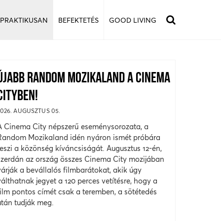
 PRAKTIKUSAN
BEFEKTETÉS
GOOD LIVING
ÚJABB RANDOM MOZIKALAND A CINEMA
CITYBEN!
2026. AUGUSZTUS 05.
A Cinema City népszerű eseménysorozata, a
Random Mozikaland idén nyáron ismét próbára
teszi a közönség kíváncsiságát. Augusztus 12-én,
szerdán az ország összes Cinema City mozijában
várják a bevállalós filmbarátokat, akik úgy
válthatnak jegyet a 120 perces vetítésre, hogy a
film pontos címét csak a teremben, a sötétedés
után tudják meg.